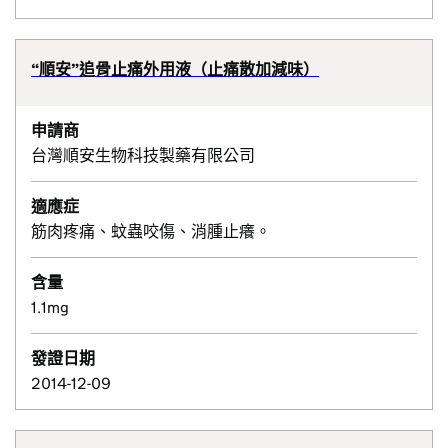
“順安”追骨止痛外用液（止痛散加減味）
申請商
台灣順安生物科技製藥有限公司
適應症
筋肉疼痛、蚊蟲咬傷、消腫止癢。
含量
1.1mg
發證日期
2014-12-09