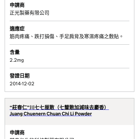
申請商
正光製藥有限公司
適應症
筋肉疼痛、跌打損傷、手足肩背及寒濕疼痛之敷貼。
含量
2.2mg
發證日期
2014-12-02
“莊春仁”川七七厘散（七釐散加減味去麝香）
Juang Chuenern Chuan Chi Li Powder
申請商