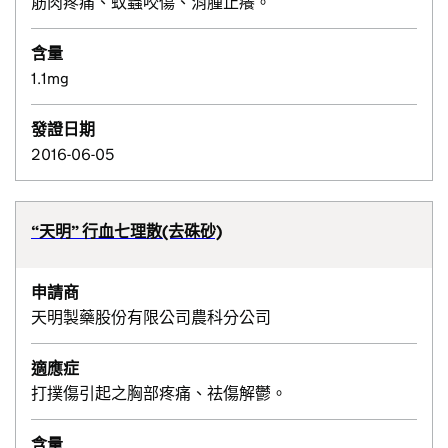
筋肉疼痛、蚊蟲咬傷、消腫止癢。
含量
1.1mg
發證日期
2016-06-05
“天明” 行血七理散(去硃砂)
申請商
天明製藥股份有限公司農科分公司
適應症
打撲傷引起之胸部疼痛、祛傷解鬱。
含量