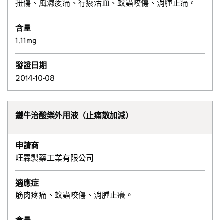
扭傷、風濕痠痛、行瘀活血、蚊蟲咬傷、消腫止痛。
含量
1.11mg
發證日期
2014-10-08
鐵牛治酸樂外用液（止痛散加減）
申請商
旺霖製藥工業有限公司
適應症
筋肉疼痛、蚊蟲咬傷、消腫止癢。