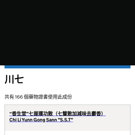
川七
共有 166 個藥物證書使用此成份
“香生堂”七厘運功散（七釐散加減味去麝香）
Chi Li Yunn Gong Sann "S.S.T"