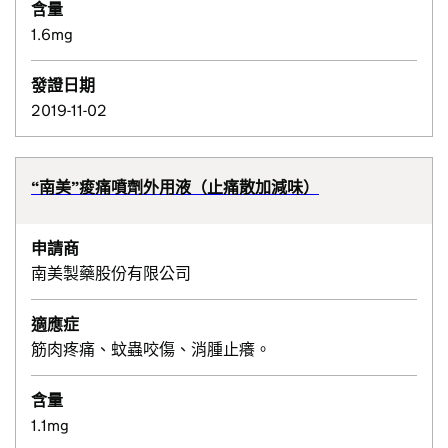
含量
1.6mg
發證日期
2019-11-02
“南美”痠痛噴劑外用液（止痛散加減味）
申請商
南美製藥股份有限公司
適應症
筋肉疼痛、蚊蟲咬傷、消腫止癢。
含量
1.1mg