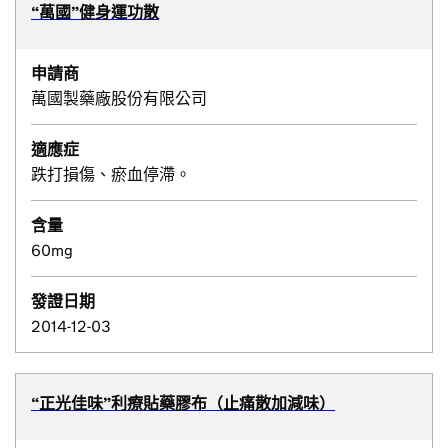
“萬國”健身運功散
申請商
萬國製藥廠股份有限公司
適應症
跌打損傷、瘀血停滯。
含量
60mg
發證日期
2014-12-03
“正光佳味”利療貼藥膠布（止痛散加減味）