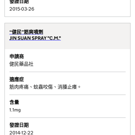
發證日期
2015-03-26
“健民”筋爽噴劑
JIN SUAN SPRAY "C.M."
申請商
健民藥品社
適應症
筋肉疼痛、蚊蟲咬傷、消腫止癢。
含量
1.1mg
發證日期
2014-12-22