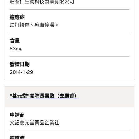
莊春仁生物科技製藥有限公司
適應症
跌打損傷、瘀血停滯。
含量
83mg
發證日期
2014-11-29
“養元堂”養肺長壽散（去麝香）
申請商
文記養元堂藥品企業社
適應症