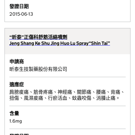
發證日期
2015-06-13
“昕泰”正傷科舒筋活絡噴劑
Jeng Shang Ke Shu Jing Huo Lu Spray“Shin Tai”
申請商
昕泰生技製藥股份有限公司
適應症
肩膀痠痛、筋骨疼痛、神經痛、關節痛、腰痛、背痛、
扭傷、風濕痠痛、行瘀活血、蚊蟲咬傷、消腫止痛。
含量
1.6mg