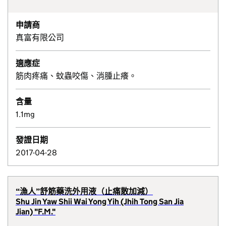
申請商
真富有限公司
適應症
筋肉疼痛、蚊蟲咬傷、消腫止癢。
含量
1.1mg
發證日期
2017-04-28
“漁人”舒筋藥洗外用液（止痛散加減）
Shu Jin Yaw Shii Wai Yong Yih (Jhih Tong San Jia
Jian) "F.M."