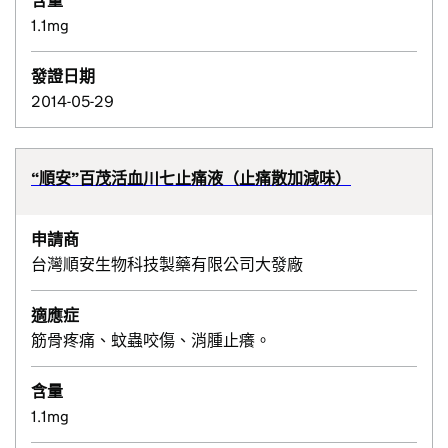
含量
1.1mg
發證日期
2014-05-29
“順安”百茂活血川七止痛液（止痛散加減味）
申請商
台灣順安生物科技製藥有限公司大發廠
適應症
筋骨疼痛、蚊蟲咬傷、消腫止癢。
含量
1.1mg