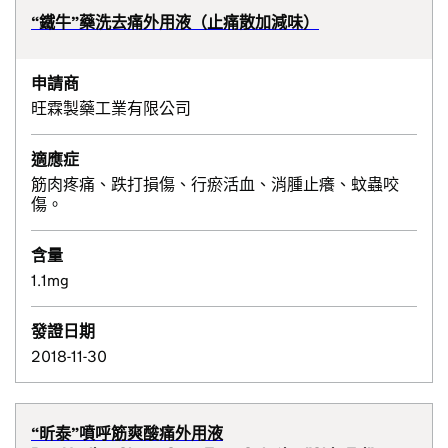
“鐵牛”藥洗去痛外用液（止痛散加減味）
申請商
旺霖製藥工業有限公司
適應症
筋肉疼痛、跌打損傷、行瘀活血、消腫止癢、蚊蟲咬
傷。
含量
1.1mg
發證日期
2018-11-30
“昕泰”噴呼筋爽酸痛外用液