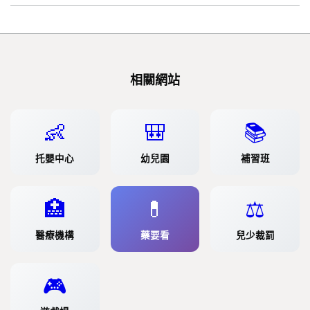
相關網站
👶
🎒
📚
托嬰中心
幼兒園
補習班
🏥
💊
⚖️
醫療機構
藥要看
兒少裁罰
🎮