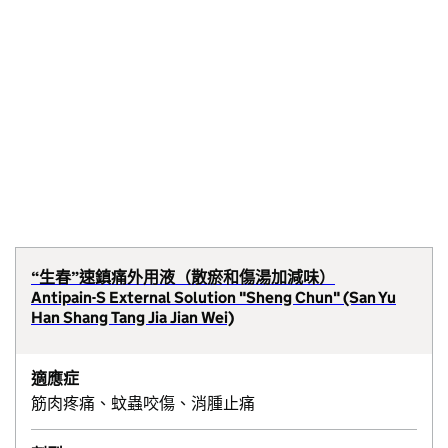
“生春”速鎮痛外用液（散瘀和傷湯加減味）
Antipain-S External Solution "Sheng Chun" (San Yu
Han Shang Tang Jia Jian Wei)
適應症
筋肉疼痛、蚊蟲咬傷、消腫止痛