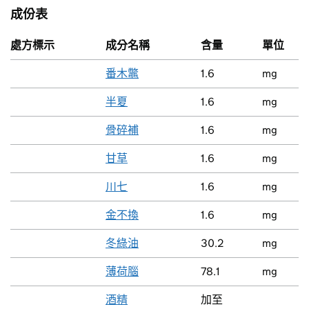
成份表
處方標示
成分名稱
含量
單位
番木鼈
1.6
mg
半夏
1.6
mg
骨碎補
1.6
mg
甘草
1.6
mg
川七
1.6
mg
金不換
1.6
mg
冬綠油
30.2
mg
薄荷腦
78.1
mg
酒精
加至