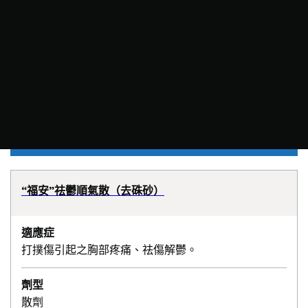
“福安”祛鬱順氣散（去硃砂）
適應症
打撲傷引起之胸部疼痛、祛傷解鬱。
劑型
散劑