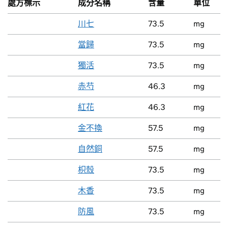
處方標示
成分名稱
含量
單位
川七
73.5
mg
當歸
73.5
mg
獨活
73.5
mg
赤芍
46.3
mg
紅花
46.3
mg
金不換
57.5
mg
自然銅
57.5
mg
枳殼
73.5
mg
木香
73.5
mg
防風
73.5
mg