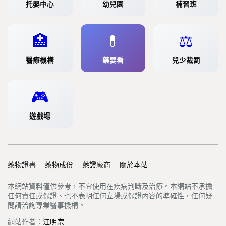
托嬰中心
幼兒園
補習班
🏥
💊
⚖️
醫療機構
藥要看
兒少裁罰
🎮
遊戲場
藥物證書
Support links
藥物成份
藥證廠商
關於本站
本網站資料僅供參考，不宜使用在疾病判斷及治療。本網站不承擔
任何責任或保證、也不表明任何立場或保證內容的準確性，任何疑
問請洽詢專業醫事機構。
網站作者：
江明宗