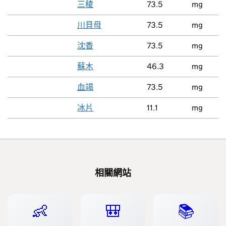
三稜
73.5
mg
川貝母
73.5
mg
沈香
73.5
mg
蘇木
46.3
mg
血竭
73.5
mg
冰片
11.1
mg
相關網站
👶
🎒
📚