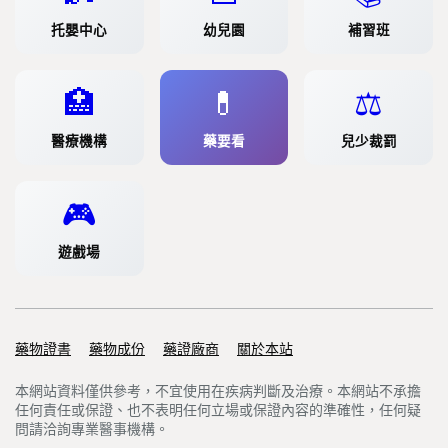
托嬰中心
幼兒園
補習班
🏥
💊
⚖️
醫療機構
藥要看
兒少裁罰
🎮
遊戲場
藥物證書
Support links
藥物成份
藥證廠商
關於本站
本網站資料僅供參考，不宜使用在疾病判斷及治療。本網站不承擔
任何責任或保證、也不表明任何立場或保證內容的準確性，任何疑
問請洽詢專業醫事機構。