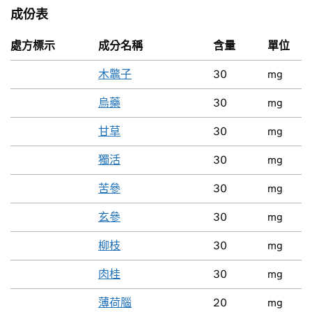
成份表
處方標示
成分名稱
含量
單位
木鼈子
30
mg
烏藥
30
mg
甘草
30
mg
獨活
30
mg
苦參
30
mg
玄參
30
mg
柳枝
30
mg
肉桂
30
mg
薄荷腦
20
mg