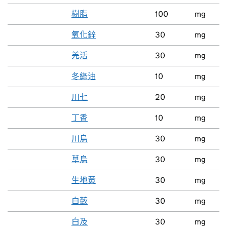
樹脂
100
mg
氧化鋅
30
mg
羌活
30
mg
冬綠油
10
mg
川七
20
mg
丁香
10
mg
川烏
30
mg
草烏
30
mg
生地黃
30
mg
白蘞
30
mg
白及
30
mg