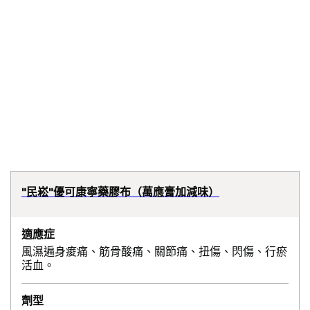
"民崧"優可康寧藥膠布（萬應膏加減味）
適應症
風濕遍身痠痛、筋骨酸痛、關節痛、扭傷、閃傷、行瘀
活血。
劑型