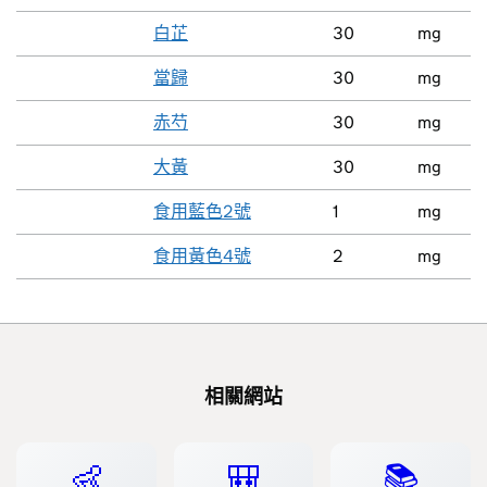
白芷
30
mg
當歸
30
mg
赤芍
30
mg
大黃
30
mg
食用藍色2號
1
mg
食用黃色4號
2
mg
相關網站
👶
🎒
📚