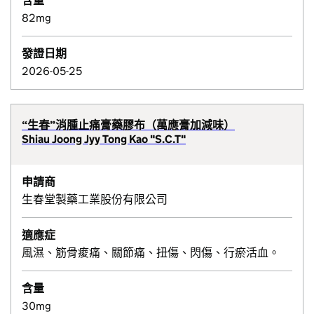
含量
82mg
發證日期
2026-05-25
“生春”消腫止痛膏藥膠布（萬應膏加減味）
Shiau Joong Jyy Tong Kao "S.C.T"
申請商
生春堂製藥工業股份有限公司
適應症
風濕、筋骨痠痛、關節痛、扭傷、閃傷、行瘀活血。
含量
30mg