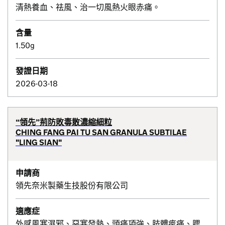
清熱養血、祛風、治一切風熱火眼赤痛。
含量
1.50g
發證日期
2026-03-18
“領先”荊防敗毒散濃縮細粒
CHING FANG PAI TU SAN GRANULA SUBTILAE
"LING SIAN"
申請商
領先奈米製藥生技股份有限公司
適應症
外感風寒濕邪、惡寒發熱、頭痛項強、肢體痠痛、腮