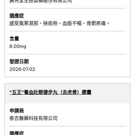
廣先堂生技製藥股份有限公司
適應症
感受風寒濕邪、挾痰熱、血脈不暢、骨節疼痛。
含量
8.00mg
發證日期
2026-07-02
“五王”養血壯筋健步丸（去虎骨）膠囊
申請商
泰吉醫藥科技有限公司
適應症