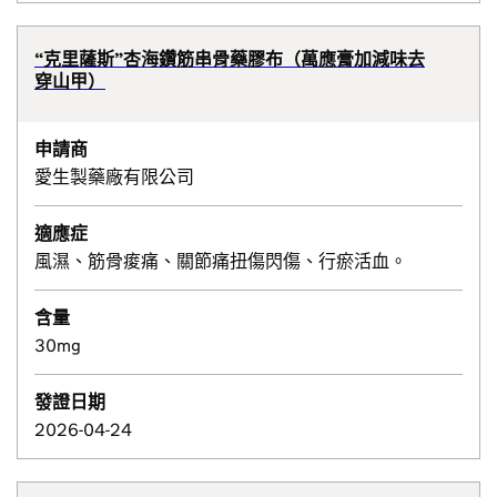
“克里薩斯”杏海鑽筋串骨藥膠布（萬應膏加減味去
穿山甲）
申請商
愛生製藥廠有限公司
適應症
風濕、筋骨痠痛、關節痛扭傷閃傷、行瘀活血。
含量
30mg
發證日期
2026-04-24