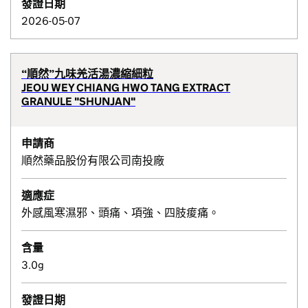
發證日期
2026-05-07
“順然”九味羌活湯濃縮細粒
JEOU WEY CHIANG HWO TANG EXTRACT
GRANULE "SHUNJAN"
申請商
順然藥品股份有限公司南投廠
適應症
外感風寒濕邪、頭痛、項強、四肢痠痛。
含量
3.0g
發證日期