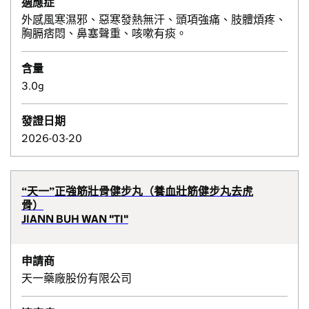
適應症
外感風寒濕邪、惡寒發熱無汗、頭項強痛、肢體煩疼、
胸膈痞悶、鼻塞聲重、咳嗽有痰。
含量
3.0g
發證日期
2026-03-20
“天一”正強筋壯骨健步丸（養血壯筋健步丸去虎
骨）
JIANN BUH WAN "TI"
申請商
天一藥廠股份有限公司