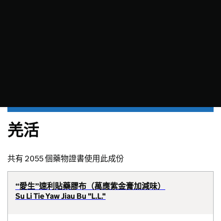
羌活
共有 2055 個藥物證書使用此成份
“愛生”速利貼藥膠布（萬應紫金膏加減味）
Su Li Tie Yaw Jiau Bu "L.L."