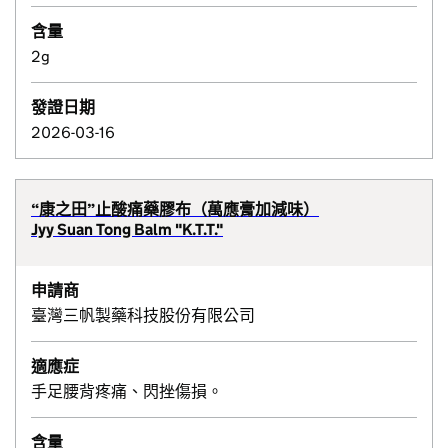
含量
2g
發證日期
2026-03-16
“康之田”止酸痛藥膠布（萬應膏加減味）
Jyy Suan Tong Balm "K.T.T."
申請商
臺灣三帆製藥科技股份有限公司
適應症
手足腰背疼痛、閃挫傷損。
含量