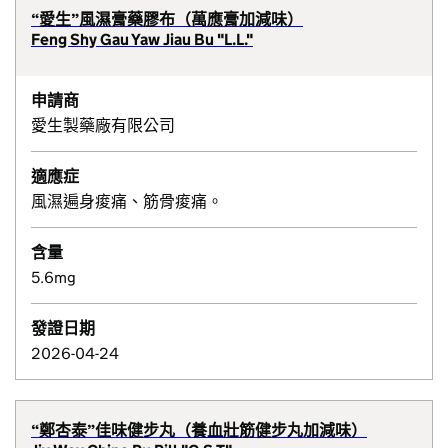
“愛生”風濕膏藥膠布（萬應膏加減味）
Feng Shy Gau Yaw Jiau Bu "L.L."
申請商
愛生製藥廠有限公司
適應症
風濕遍身痠痛、筋骨痠痛。
含量
5.6mg
發證日期
2026-04-24
“鄭杏泰”佳味健步丸（養血壯筋健步丸加減味）