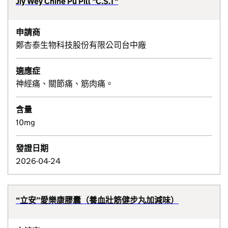
Jiy Wey Chine Pu Pill "C.S.T"
申請商
鄭杏泰生物科技股份有限公司台中廠
適應症
神經痛、關節痛、筋肉痛。
含量
10mg
發證日期
2026-04-24
“立安”愛樂康膠囊（養血壯筋健步丸加減味）