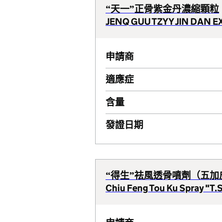
“天一”正骨紫金丹濃縮顆粒
JENQ GUU TZYY JIN DAN E
申請商
適應症
含量
發證日期
“得生”祛風透骨噴劑（五加
Chiu Feng Tou Ku Spray "T.