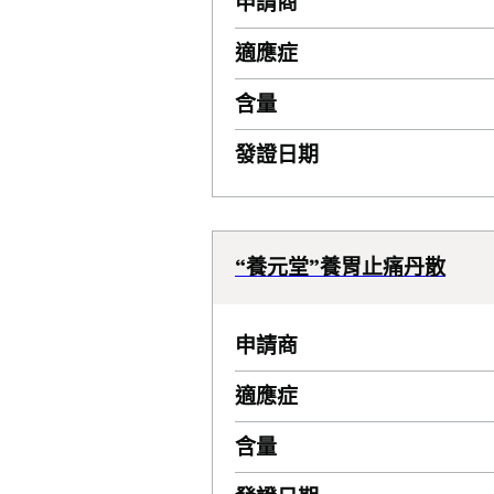
申請商
適應症
含量
發證日期
“養元堂”養胃止痛丹散
申請商
適應症
含量