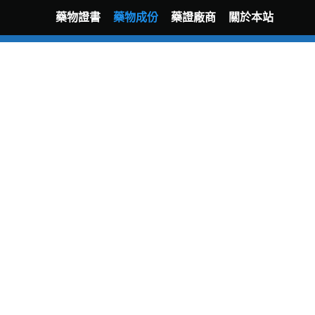
藥物證書
藥物成份
藥證廠商
關於本站