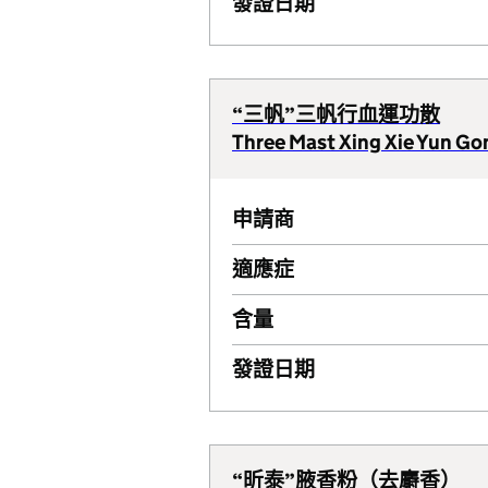
發證日期
“三帆”三帆行血運功散
Three Mast Xing Xie Yun Go
申請商
適應症
含量
發證日期
“昕泰”腋香粉（去麝香）