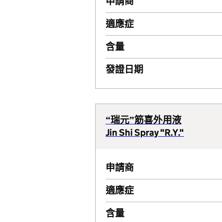
申請商
適應症
含量
發證日期
“瑞元”筋喜外用液
Jin Shi Spray "R.Y."
申請商
適應症
含量