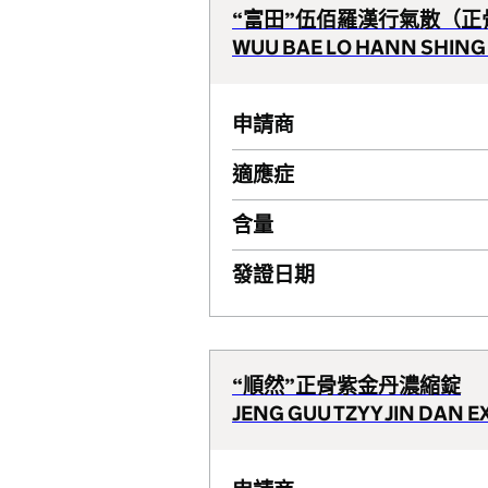
“富田”伍佰羅漢行氣散（
WUU BAE LO HANN SHING CH
申請商
適應症
含量
發證日期
“順然”正骨紫金丹濃縮錠
JENG GUU TZYY JIN DAN 