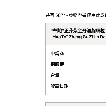
共有 587 個藥物證書使用此成
“華陀”正骨紫金丹濃縮細粒
"Hua To" Zheng Gu Zi Jin D
申請商
適應症
含量
發證日期