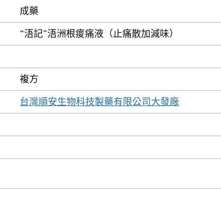
成藥
“浯記”浯洲根痠痛液（止痛散加減味）
複方
台灣順安生物科技製藥有限公司大發廠