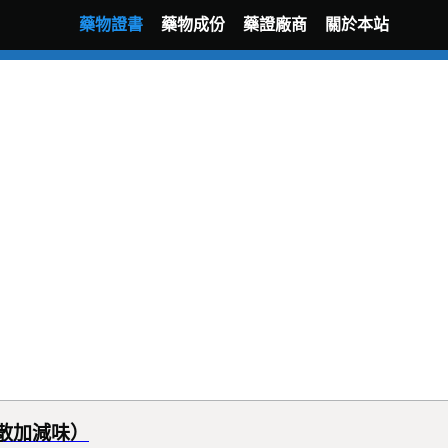
藥物證書
藥物成份
藥證廠商
關於本站
散加減味）