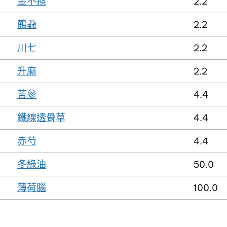
金不換
2.2
鶴蝨
2.2
川七
2.2
升麻
2.2
苦參
4.4
鐵線透骨草
4.4
赤芍
4.4
冬綠油
50.0
薄荷腦
100.0