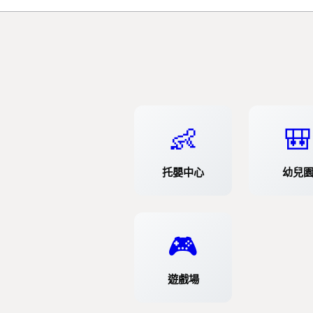
👶
🎒
托嬰中心
幼兒
🎮
遊戲場