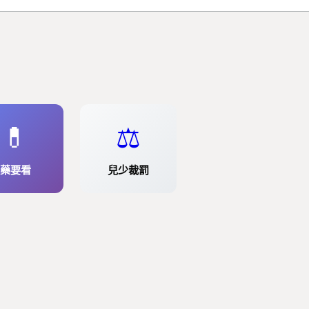
💊
⚖️
藥要看
兒少裁罰