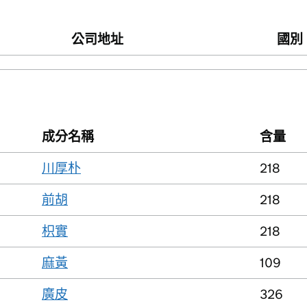
公司地址
國別
成分名稱
含量
川厚朴
218
前胡
218
枳實
218
麻黃
109
廣皮
326