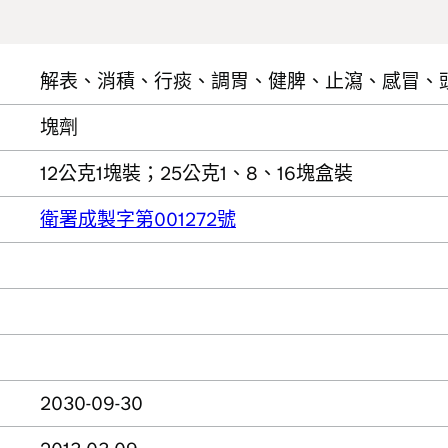
解表、消積、行痰、調胃、健脾、止瀉、感冒、
塊劑
12公克1塊裝；25公克1、8、16塊盒裝
衛署成製字第001272號
2030-09-30