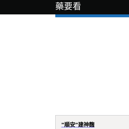
藥要看
”順安”建神麴