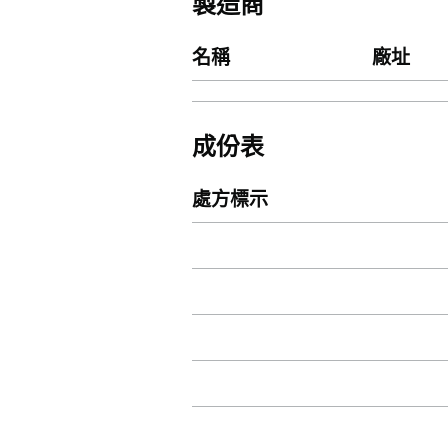
製造商
名稱
廠址
成份表
處方標示