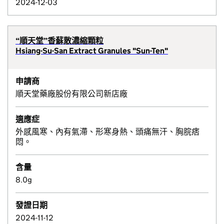
2024-12-03
“順天堂”香蘇散濃縮顆粒
Hsiang-Su-San Extract Granules "Sun-Ten"
申請商
順天堂藥廠股份有限公司新店廠
適應症
外感風寒、內有氣滯、形寒身熱、頭痛無汗、胸脘痞
悶。
含量
8.0g
發證日期
2024-11-12