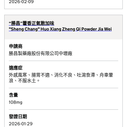
2026-02-09
“勝昌”藿香正氣散加味
"Sheng Chang" Huo Xiang Zheng Qi Powder Jia Wei
申請商
勝昌製藥廠股份有限公司中壢廠
適應症
外感風寒、腸胃不適、消化不良、吐瀉食滯、舟車暈
浪、不服水土。
含量
108mg
發證日期
2026-01-29