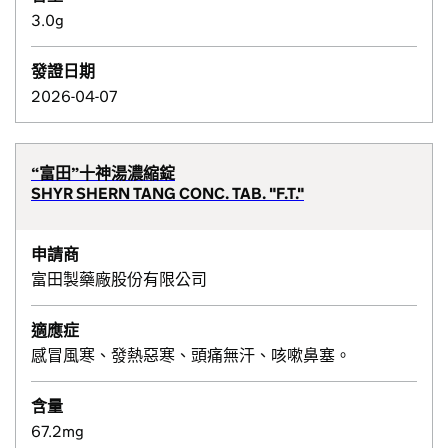
3.0g
發證日期
2026-04-07
“富田”十神湯濃縮錠
SHYR SHERN TANG CONC. TAB. "F.T."
申請商
富田製藥廠股份有限公司
適應症
感冒風寒、發熱惡寒、頭痛無汗、咳嗽鼻塞。
含量
67.2mg