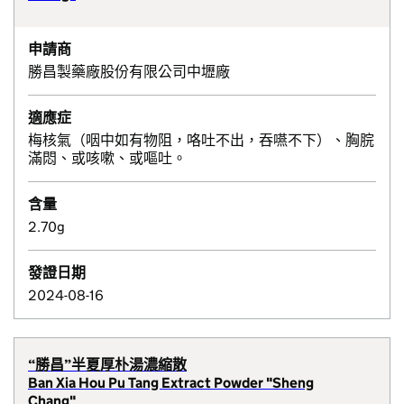
申請商
勝昌製藥廠股份有限公司中壢廠
適應症
梅核氣（咽中如有物阻，咯吐不出，吞嚥不下）、胸脘
滿悶、或咳嗽、或嘔吐。
含量
2.70g
發證日期
2024-08-16
“勝昌”半夏厚朴湯濃縮散
Ban Xia Hou Pu Tang Extract Powder "Sheng
Chang"