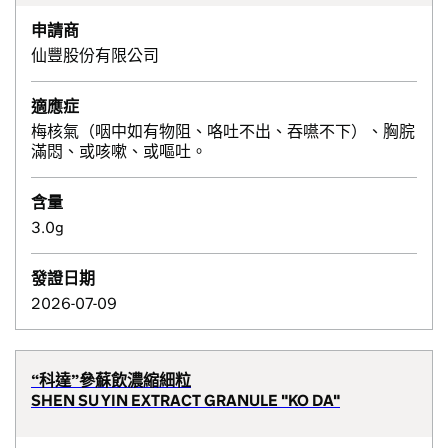
申請商
仙豐股份有限公司
適應症
梅核氣（咽中如有物阻、咯吐不出、吞嚥不下）、胸脘
滿悶、或咳嗽、或嘔吐。
含量
3.0g
發證日期
2026-07-09
“科達”參蘇飲濃縮細粒
SHEN SU YIN EXTRACT GRANULE "KO DA"