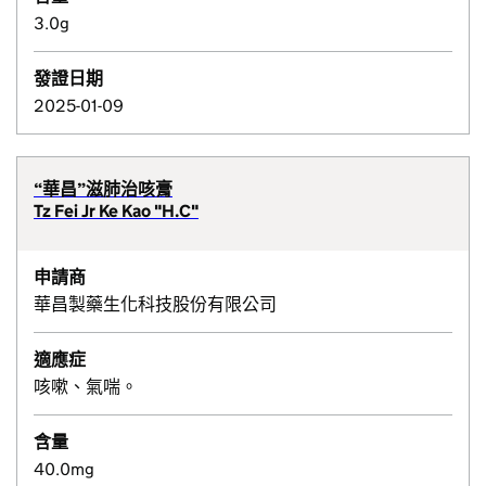
3.0g
發證日期
2025-01-09
“華昌”滋肺治咳膏
Tz Fei Jr Ke Kao "H.C"
申請商
華昌製藥生化科技股份有限公司
適應症
咳嗽、氣喘。
含量
40.0mg