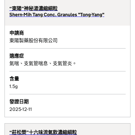
“東陽”神秘湯濃縮細粒
Shern-Mih Tang Conc. Granules "Tong-Yang"
申請商
東陽製藥股份有限公司
適應症
氣喘、支氣管喘息、支氣管炎。
含量
1.5g
發證日期
2025-12-11
“莊松榮”十六味流氣飲濃縮細粒