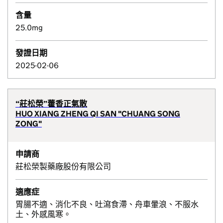
含量
25.0mg
發證日期
2025-02-06
“莊松榮”藿香正氣散
HUO XIANG ZHENG QI SAN "CHUANG SONG
ZONG"
申請商
莊松榮製藥廠股份有限公司
適應症
胃腸不適、消化不良、吐瀉食滯、舟車暈浪、不服水
土、外感風寒。