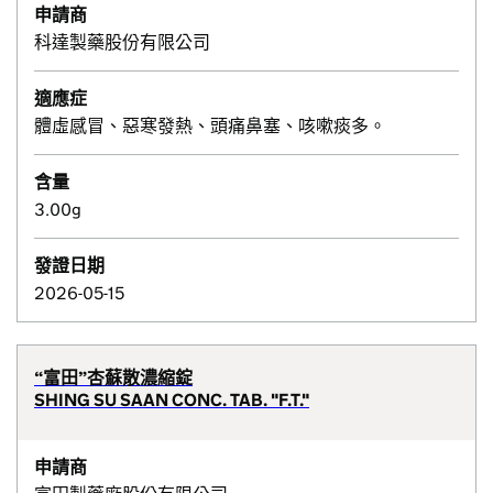
申請商
科達製藥股份有限公司
適應症
體虛感冒、惡寒發熱、頭痛鼻塞、咳嗽痰多。
含量
3.00g
發證日期
2026-05-15
“富田”杏蘇散濃縮錠
SHING SU SAAN CONC. TAB. "F.T."
申請商