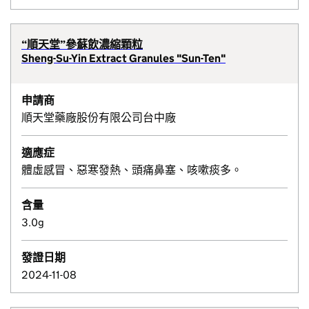
“順天堂”參蘇飲濃縮顆粒
Sheng-Su-Yin Extract Granules "Sun-Ten"
申請商
順天堂藥廠股份有限公司台中廠
適應症
體虛感冒、惡寒發熱、頭痛鼻塞、咳嗽痰多。
含量
3.0g
發證日期
2024-11-08