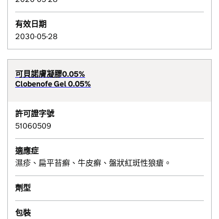
有效日期
2030-05-28
可貝諾膚凝膠0.05%
Clobenofe Gel 0.05%
許可證字號
51060509
適應症
濕疹、扁平苔癬、牛皮癬、盤狀紅斑性狼瘡。
劑型
包裝