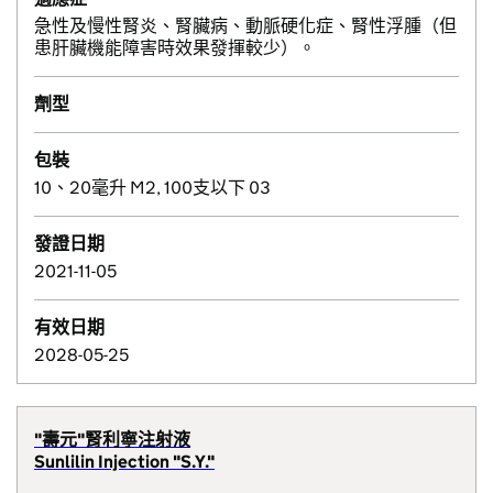
急性及慢性腎炎、腎臟病、動脈硬化症、腎性浮腫（但
患肝臟機能障害時效果發揮較少）。
劑型
包裝
10、20毫升 M2, 100支以下 03
發證日期
2021-11-05
有效日期
2028-05-25
"壽元"腎利寧注射液
Sunlilin Injection "S.Y."