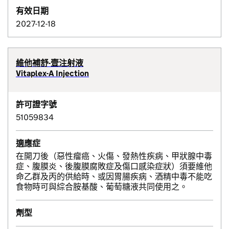
有效日期
2027-12-18
維他補舒-壹注射液
Vitaplex-A Injection
許可證字號
51059834
適應症
在開刀後（惡性瘤癌、火傷、發熱性疾病、甲狀腺中毒
症、腹膜炎、後腹膜腐敗症及傷口感染症狀）須要維他
命乙群及丙的供給時、或因胃腸疾病、酒精中毒不能吃
食物時可與綜合胺基酸、葡萄糖液共同使用之。
劑型