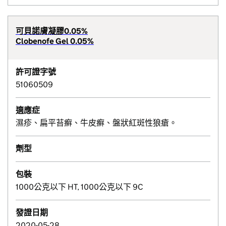
可貝諾膚凝膠0.05%
Clobenofe Gel 0.05%
許可證字號
51060509
適應症
濕疹、扁平苔癬、牛皮癬、盤狀紅斑性狼瘡。
劑型
包裝
1000公克以下 HT, 1000公克以下 9C
發證日期
2020-05-28