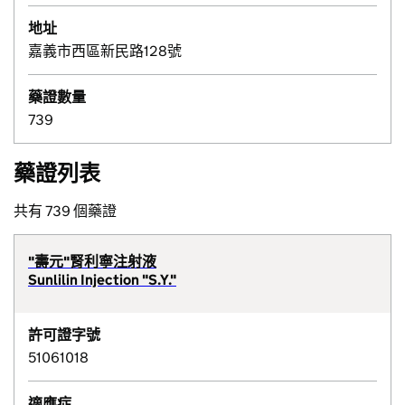
地址
嘉義市西區新民路128號
藥證數量
739
藥證列表
共有 739 個藥證
"壽元"腎利寧注射液
Sunlilin Injection "S.Y."
許可證字號
51061018
適應症