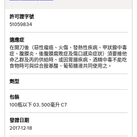
許可證字號
51059834
適應症
在開刀後（惡性瘤癌、火傷、發熱性疾病、甲狀腺中毒
症、腹膜炎、後腹膜腐敗症及傷口感染症狀）須要維他
命乙群及丙的供給時、或因胃腸疾病、酒精中毒不能吃
食物時可與綜合胺基酸、葡萄糖液共同使用之。
劑型
包裝
100瓶以下 03, 500毫升 C7
發證日期
2017-12-18