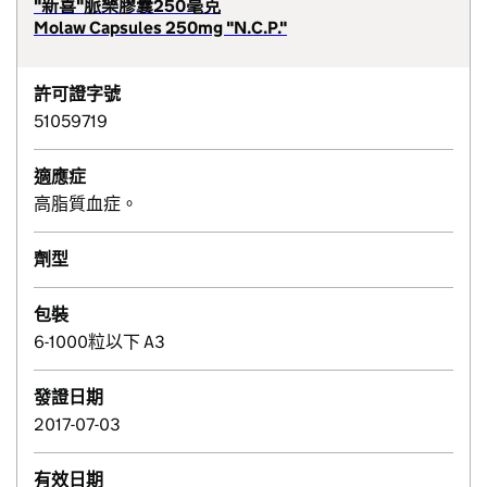
"新喜"脈樂膠囊250毫克
Molaw Capsules 250mg "N.C.P."
許可證字號
51059719
適應症
高脂質血症。
劑型
包裝
6-1000粒以下 A3
發證日期
2017-07-03
有效日期