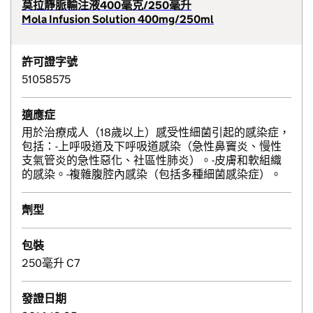
莫拉靜脈輸注液400毫克/250毫升
Mola Infusion Solution 400mg/250ml
許可證字號
51058575
適應症
用於治療成人（18歲以上）感受性細菌引起的感染症，
包括：-上呼吸道及下呼吸道感染（急性鼻竇炎、慢性
支氣管炎的急性惡化、社區性肺炎）。-皮膚和軟組織
的感染。-複雜腹腔內感染（包括多種細菌感染症）。
劑型
包裝
250毫升 C7
發證日期