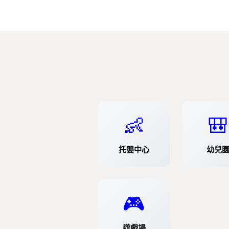
👶
🎒
托嬰中心
幼兒
🎮
遊戲場