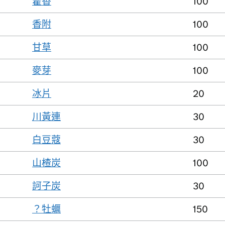
藿香
100
香附
100
甘草
100
麥芽
100
冰片
20
川黃連
30
白豆蔻
30
山楂炭
100
訶子炭
30
？牡蠣
150