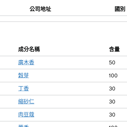
公司地址
國別
成分名稱
含量
廣木香
50
穀芽
100
丁香
30
縮砂仁
30
肉豆蔻
30