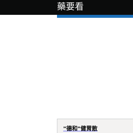
藥要看
”德和”健胃散