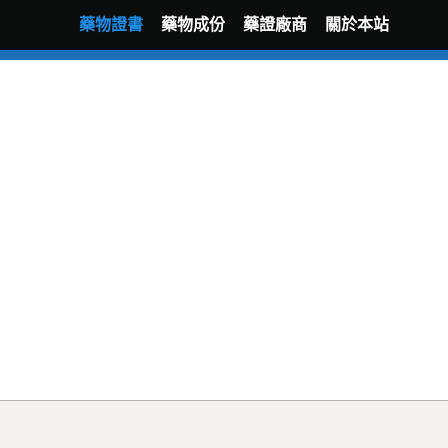
藥物證書
藥物成份
藥證廠商
關於本站