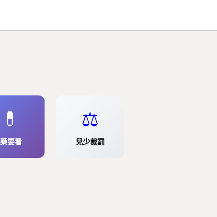
💊
⚖️
藥要看
兒少裁罰