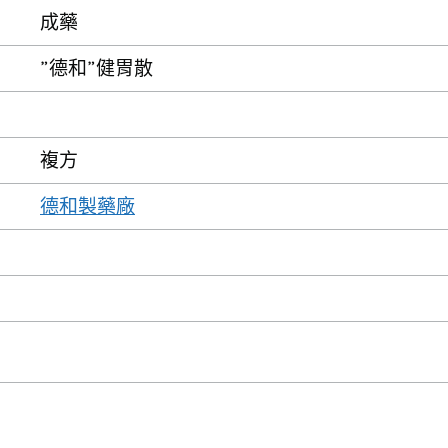
成藥
”德和”健胃散
複方
德和製藥廠