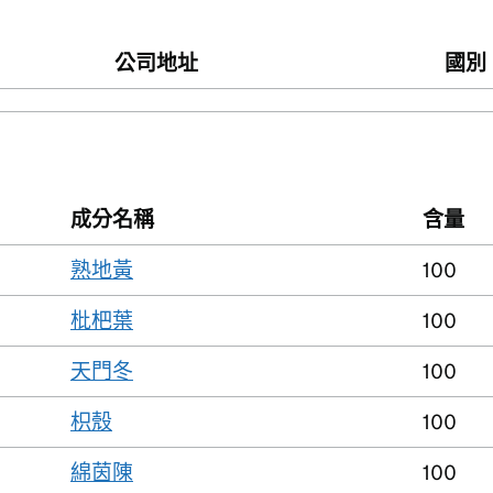
公司地址
國別
成分名稱
含量
熟地黃
100
枇杷葉
100
天門冬
100
枳殼
100
綿茵陳
100