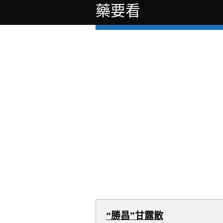
藥要看
“勝昌”甘露散