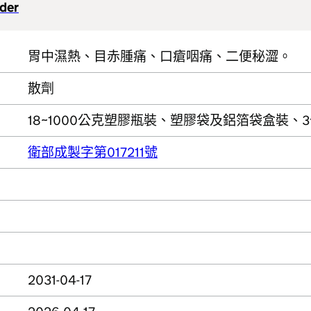
der
胃中濕熱、目赤腫痛、口瘡咽痛、二便秘澀。
散劑
18~1000公克塑膠瓶裝、塑膠袋及鋁箔袋盒裝、3
衛部成製字第017211號
2031-04-17