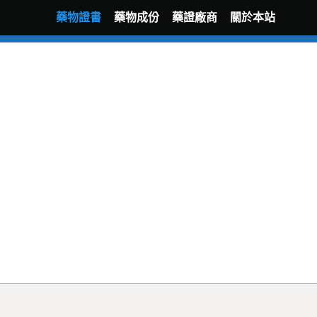
藥物證書
藥物成份
藥證廠商
關於本站