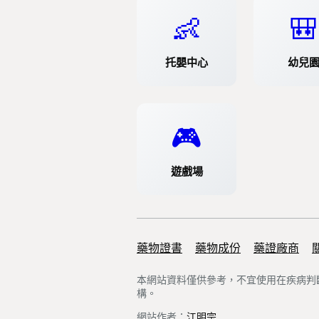
👶
🎒
托嬰中心
幼兒
🎮
遊戲場
藥物證書
Support links
藥物成份
藥證廠商
本網站資料僅供參考，不宜使用在疾病判
構。
網站作者：
江明宗