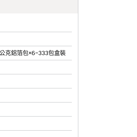
公克鋁箔包×6~333包盒裝