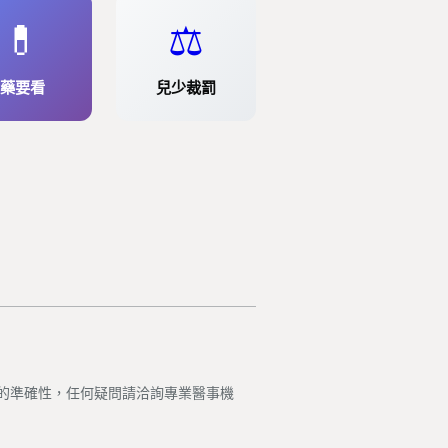
💊
⚖️
藥要看
兒少裁罰
的準確性，任何疑問請洽詢專業醫事機