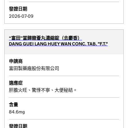
發證日期
2026-07-09
“富田”當歸龍薈丸濃縮錠（去麝香）
DANG GUEI LANG HUEY WAN CONC. TAB. "F.T."
申請商
富田製藥廠股份有限公司
適應症
肝膽火旺、驚悸不寧、大便秘結。
含量
84.6mg
發證日期