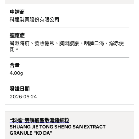
申請商
科達製藥股份有限公司
適應症
暑濕時疫、發熱倦怠、胸悶腹脹、咽腫口渴、溺赤便
閉。
含量
4.00g
發證日期
2026-06-24
“科達”雙解通聖散濃縮細粒
SHUANG JIE TONG SHENG SAN EXTRACT
GRANULE "KO DA"