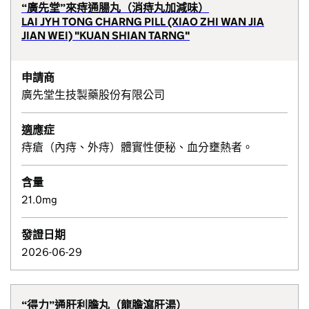
“廣先堂”來痔通腸丸（消痔丸加減味）
LAI JYH TONG CHARNG PILL (XIAO ZHI WAN JIA
JIAN WEI) "KUAN SHIAN TARNG"
申請商
廣先堂生技製藥股份有限公司
適應症
痔瘡（內痔、外痔）體實性便秘、血分壅熱者。
含量
21.0mg
發證日期
2026-06-29
“得力”通肝利膽丸（龍膽瀉肝湯）