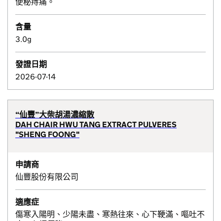
便秘痔痛。
含量
3.0g
發證日期
2026-07-14
“仙豐”大柴胡湯濃縮散
DAH CHAIR HWU TANG EXTRACT PULVERES
"SHENG FOONG"
申請商
仙豐股份有限公司
適應症
傷寒入陽明、少陽未盡、寒熱往來、心下鞕滿、嘔吐不