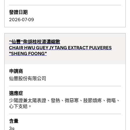
發證日期
2026-07-09
“仙豐”柴胡桂枝湯濃縮散
CHAIR HWU GUEY JY TANG EXTRACT PULVERES
"SHENG FOONG"
申請商
仙豐股份有限公司
適應症
少陽證兼太陽表證、發熱、微惡寒、肢節煩疼、微嘔、
心下支結。
含量
3g