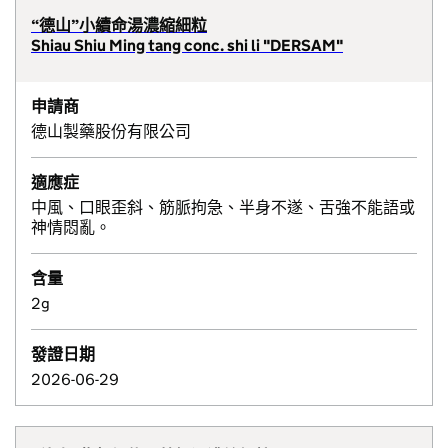
“德山”小續命湯濃縮細粒
Shiau Shiu Ming tang conc. shi li "DERSAM"
申請商
德山製藥股份有限公司
適應症
中風、口眼歪斜、筋脈拘急、半身不遂、舌強不能語或
神情悶亂。
含量
2g
發證日期
2026-06-29