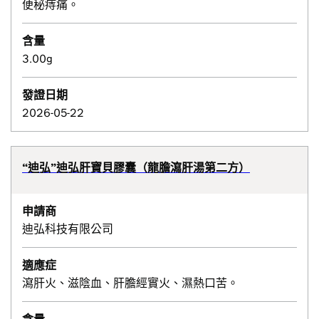
便秘痔痛。
含量
3.00g
發證日期
2026-05-22
“迪弘”迪弘肝寶貝膠囊（龍膽瀉肝湯第二方）
申請商
迪弘科技有限公司
適應症
瀉肝火、滋陰血、肝膽經實火、濕熱口苦。