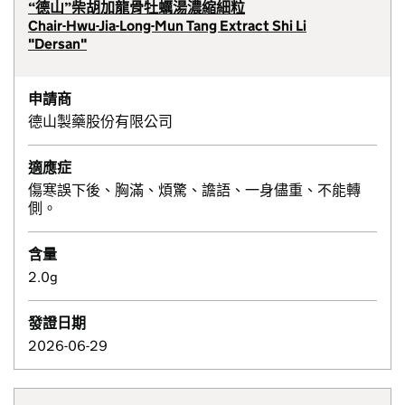
“德山”柴胡加龍骨牡蠣湯濃縮細粒
Chair-Hwu-Jia-Long-Mun Tang Extract Shi Li
"Dersan"
申請商
德山製藥股份有限公司
適應症
傷寒誤下後、胸滿、煩驚、譫語、一身儘重、不能轉
側。
含量
2.0g
發證日期
2026-06-29