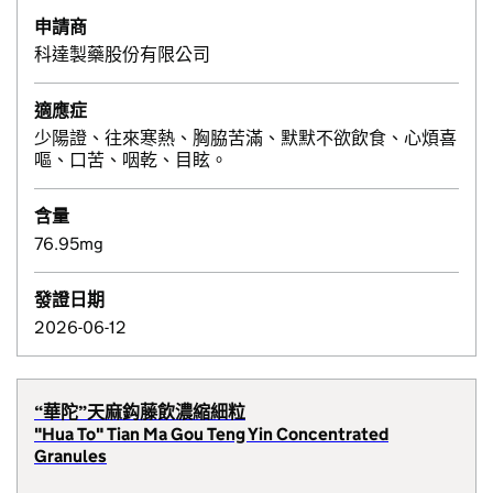
申請商
科達製藥股份有限公司
適應症
少陽證、往來寒熱、胸脇苦滿、默默不欲飲食、心煩喜
嘔、口苦、咽乾、目眩。
含量
76.95mg
發證日期
2026-06-12
“華陀”天麻鈎藤飲濃縮細粒
"Hua To" Tian Ma Gou Teng Yin Concentrated
Granules