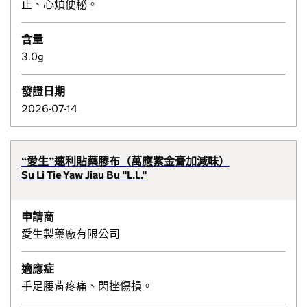
止、心煩便秘。
含量
3.0g
發證日期
2026-07-14
“愛生”速利貼藥膠布（萬應紫金膏加減味）
Su Li Tie Yaw Jiau Bu "L.L."
申請商
愛生製藥廠有限公司
適應症
手足腰背疼痛、閃挫傷損。