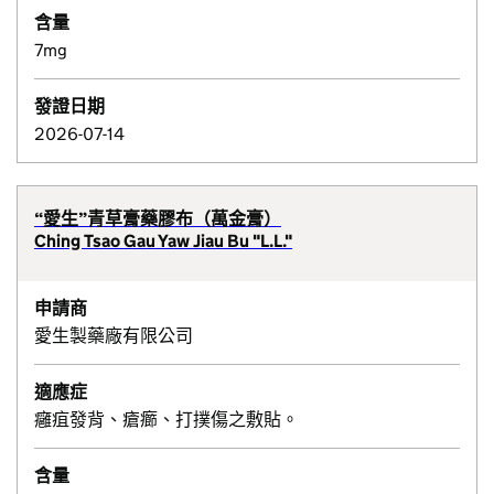
含量
7mg
發證日期
2026-07-14
“愛生”青草膏藥膠布（萬金膏）
Ching Tsao Gau Yaw Jiau Bu "L.L."
申請商
愛生製藥廠有限公司
適應症
癰疽發背、瘡癤、打撲傷之敷貼。
含量