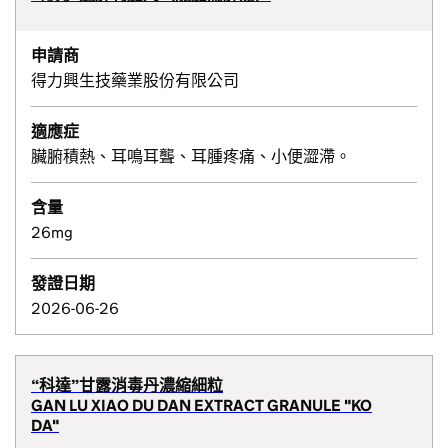
申請商
得力興生技藥業股份有限公司
適應症
臟腑積熱、耳鳴耳聾、耳腫疼痛、小便澀滯。
含量
26mg
發證日期
2026-06-26
“科達”甘露消毒丹濃縮細粒
GAN LU XIAO DU DAN EXTRACT GRANULE "KO
DA"