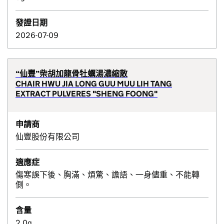
發證日期
2026-07-09
“仙豐”柴胡加龍骨牡蠣湯濃縮散
CHAIR HWU JIA LONG GUU MUU LIH TANG
EXTRACT PULVERES "SHENG FOONG"
申請商
仙豐股份有限公司
適應症
傷寒誤下後、胸滿、煩驚、譫語、一身儘重、不能轉
側。
含量
2.0g