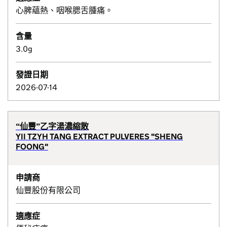
心脾蘊熱、咽喉腮舌腫痛。
含量
3.0g
發證日期
2026-07-14
“仙豐”乙字湯濃縮散
YII TZYH TANG EXTRACT PULVERES "SHENG
FOONG"
申請商
仙豐股份有限公司
適應症