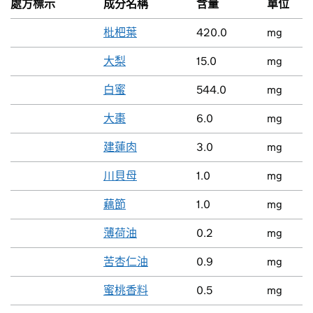
處方標示
成分名稱
含量
單位
枇杷葉
420.0
mg
大梨
15.0
mg
白蜜
544.0
mg
大棗
6.0
mg
建蓮肉
3.0
mg
川貝母
1.0
mg
藕節
1.0
mg
薄荷油
0.2
mg
苦杏仁油
0.9
mg
蜜桃香料
0.5
mg