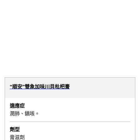
“順安”雙象加味川貝枇杷膏
適應症
潤肺、鎮咳。
劑型
膏滋劑