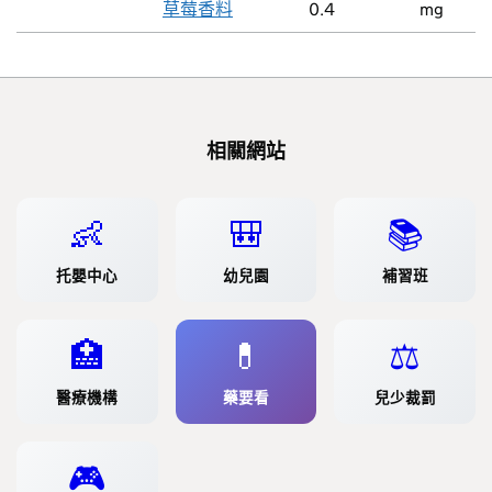
草莓香料
0.4
mg
相關網站
👶
🎒
📚
托嬰中心
幼兒園
補習班
🏥
💊
⚖️
醫療機構
藥要看
兒少裁罰
🎮