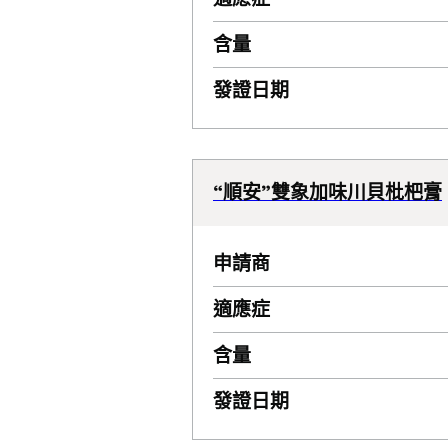
含量
發證日期
“順安”雙象加味川貝枇杷膏
申請商
適應症
含量
發證日期