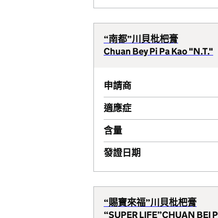
“南都”川貝枇杷膏
Chuan Bey Pi Pa Kao "N.T."
申請商
適應症
含量
發證日期
“賜寶來福”川貝枇杷膏
“SUPER LIFE”CHUAN BEI P