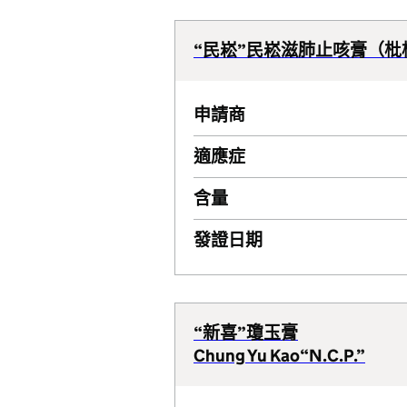
“民崧”民崧滋肺止咳膏（枇
申請商
適應症
含量
發證日期
“新喜”瓊玉膏
Chung Yu Kao“N.C.P.”