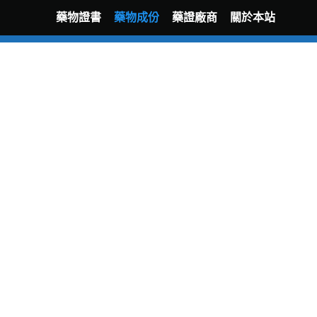
藥物證書
藥物成份
藥證廠商
關於本站