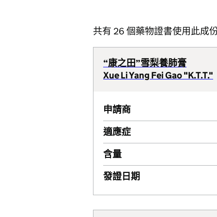
共有 26 個藥物證書使用此成
“康之田”雪梨養肺膏
Xue Li Yang Fei Gao "K.T.T."
申請商
適應症
含量
發證日期