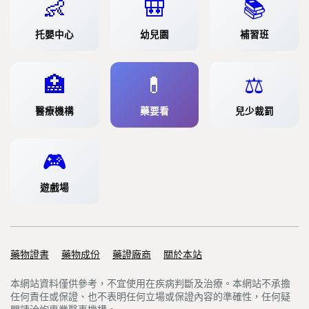
👶
🎒
📚
托嬰中心
幼兒園
補習班
🏥
💊
⚖️
醫療機構
藥要看
兒少裁罰
🎮
遊戲場
藥物證書
Support links
藥物成份
藥證廠商
關於本站
本網站資料僅供參考，不宜使用在疾病判斷及治療。本網站不承擔
任何責任或保證、也不表明任何立場或保證內容的準確性，任何疑