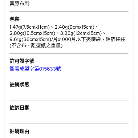
藥膠布劑
包裝
1.47g(7.5cmx11cm)、2.40g(9cmx15cm)、
2.80g(10.5cmx15cm)、3.20g(12cmx15cm)、
9.61g(36cmx15cm)/片x1000片以下夾鍊袋、鋁箔袋裝
(不含布、離型紙之重量)
許可證字號
衛署成製字第015633號
註銷狀態
註銷日期
註銷理由