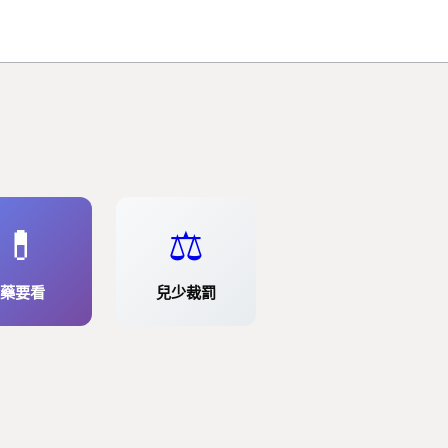
💊
⚖️
藥要看
兒少裁罰