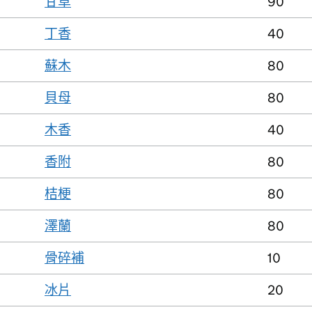
甘草
90
丁香
40
蘇木
80
貝母
80
木香
40
香附
80
桔梗
80
澤蘭
80
骨碎補
10
冰片
20