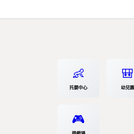
👶
🎒
托嬰中心
幼兒
🎮
遊戲場