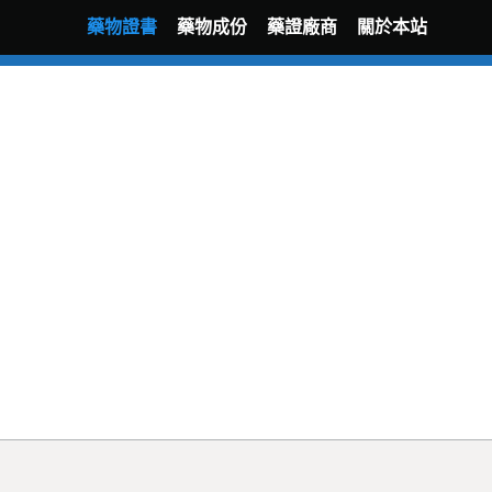
藥物證書
藥物成份
藥證廠商
關於本站