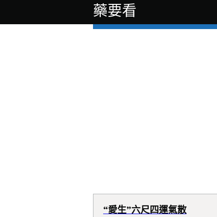
藥要看
“愛生”六尺四運氣散