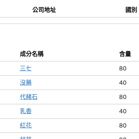
公司地址
國別
成分名稱
含量
三七
80
沒藥
40
代赭石
80
乳香
40
紅花
80