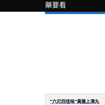
藥要看
”六尺四佳味”黃連上清丸