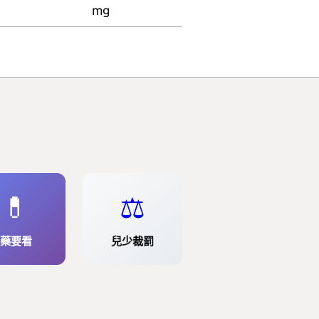
mg
💊
⚖️
藥要看
兒少裁罰