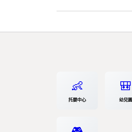
👶
🎒
托嬰中心
幼兒
🎮