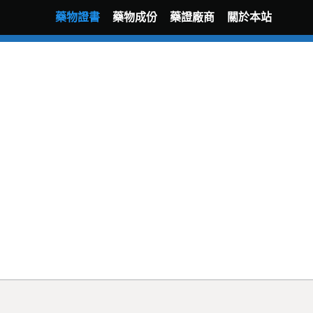
藥物證書
藥物成份
藥證廠商
關於本站