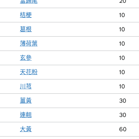
當歸尾
20
桔梗
10
葛根
10
薄荷葉
10
玄參
10
天花粉
10
川芎
10
薑黃
30
連翹
30
大黃
60