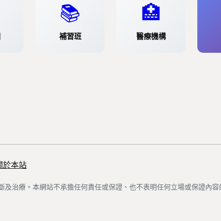
📚
🏥
園
補習班
醫療機構
關於本站
斷及治療。本網站不承擔任何責任或保證、也不表明任何立場或保證內容