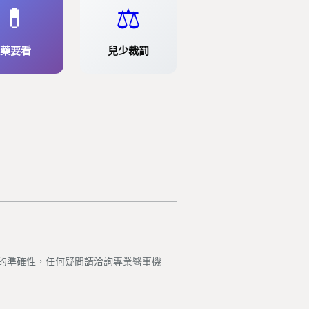
💊
⚖️
藥要看
兒少裁罰
的準確性，任何疑問請洽詢專業醫事機