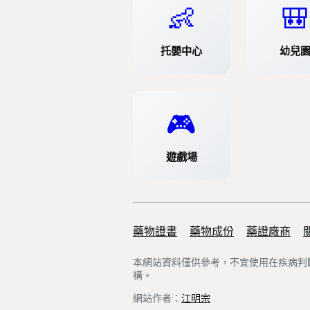
👶
🎒
托嬰中心
幼兒
🎮
遊戲場
藥物證書
Support links
藥物成份
藥證廠商
本網站資料僅供參考，不宜使用在疾病判
構。
網站作者：
江明宗