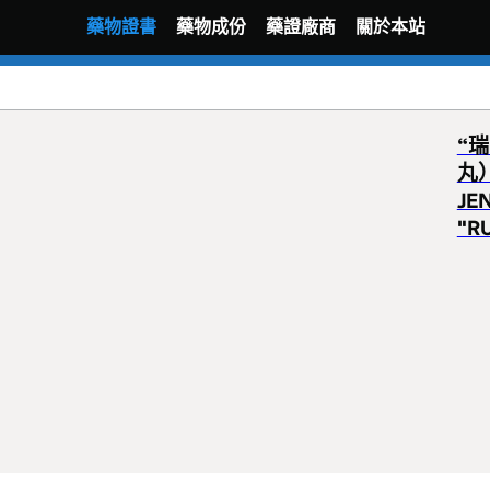
藥物證書
藥物成份
藥證廠商
關於本站
“
丸
JEN
"R