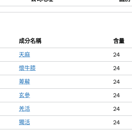
成分名稱
含量
天麻
24
懷牛膝
24
萆薢
24
玄參
24
羌活
24
獨活
24