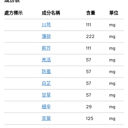
成份表
處方標示
成分名稱
含量
單位
川芎
111
mg
薄荷
222
mg
荊芥
111
mg
羌活
57
mg
防風
57
mg
白芷
57
mg
甘草
57
mg
細辛
29
mg
茶葉
125
mg