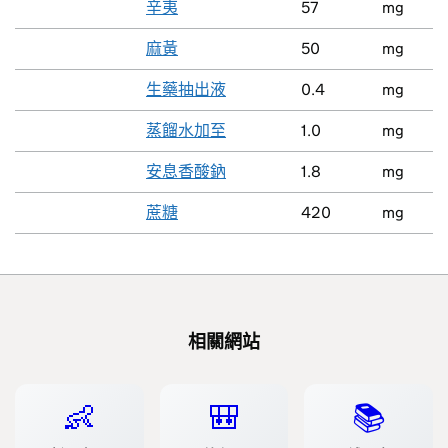
辛夷
57
mg
麻黃
50
mg
生藥抽出液
0.4
mg
蒸餾水加至
1.0
mg
安息香酸鈉
1.8
mg
蔗糖
420
mg
相關網站
👶
🎒
📚