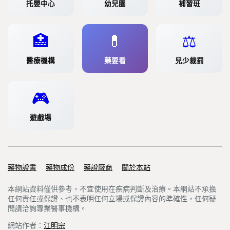
托嬰中心
幼兒園
補習班
🏥
💊
⚖️
醫療機構
藥要看
兒少裁罰
🎮
遊戲場
藥物證書
Support links
藥物成份
藥證廠商
關於本站
本網站資料僅供參考，不宜使用在疾病判斷及治療。本網站不承擔
任何責任或保證、也不表明任何立場或保證內容的準確性，任何疑
問請洽詢專業醫事機構。
網站作者：
江明宗