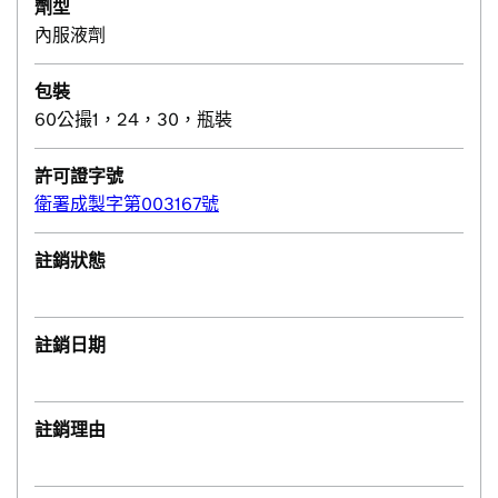
劑型
內服液劑
包裝
60公撮1，24，30，瓶裝
許可證字號
衛署成製字第003167號
註銷狀態
註銷日期
註銷理由