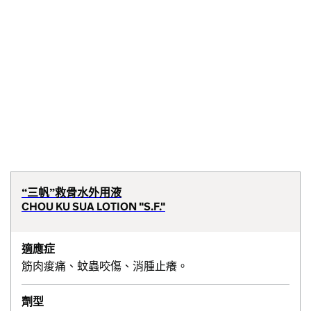
“三帆”救骨水外用液
CHOU KU SUA LOTION "S.F."
適應症
筋肉痠痛、蚊蟲咬傷、消腫止癢。
劑型