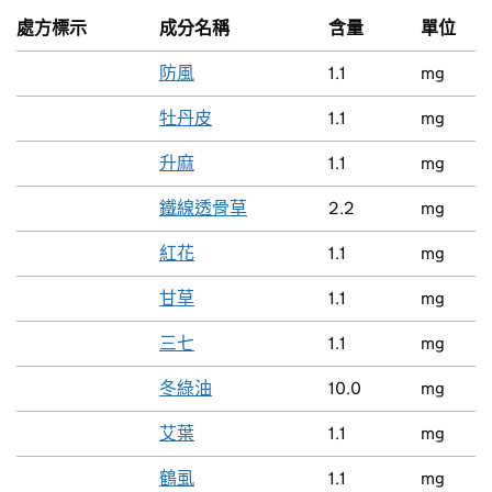
處方標示
成分名稱
含量
單位
防風
1.1
mg
牡丹皮
1.1
mg
升麻
1.1
mg
鐵線透骨草
2.2
mg
紅花
1.1
mg
甘草
1.1
mg
三七
1.1
mg
冬綠油
10.0
mg
艾葉
1.1
mg
鶴虱
1.1
mg