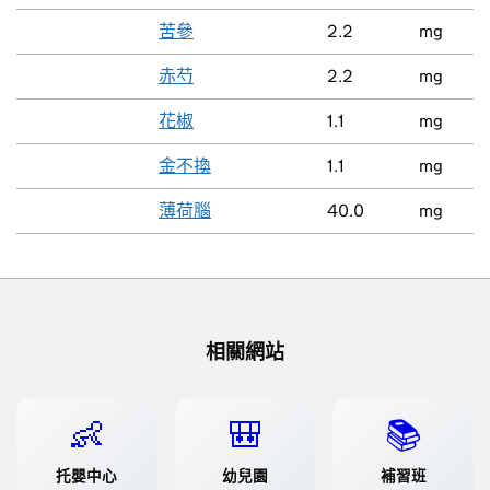
苦參
2.2
mg
赤芍
2.2
mg
花椒
1.1
mg
金不換
1.1
mg
薄荷腦
40.0
mg
相關網站
👶
🎒
📚
托嬰中心
幼兒園
補習班