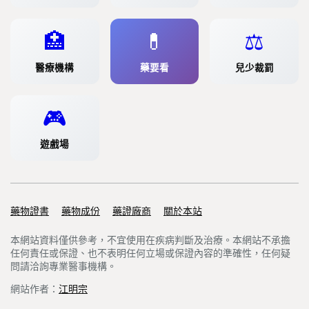
🏥
💊
⚖️
醫療機構
藥要看
兒少裁罰
🎮
遊戲場
藥物證書
Support links
藥物成份
藥證廠商
關於本站
本網站資料僅供參考，不宜使用在疾病判斷及治療。本網站不承擔
任何責任或保證、也不表明任何立場或保證內容的準確性，任何疑
問請洽詢專業醫事機構。
網站作者：
江明宗