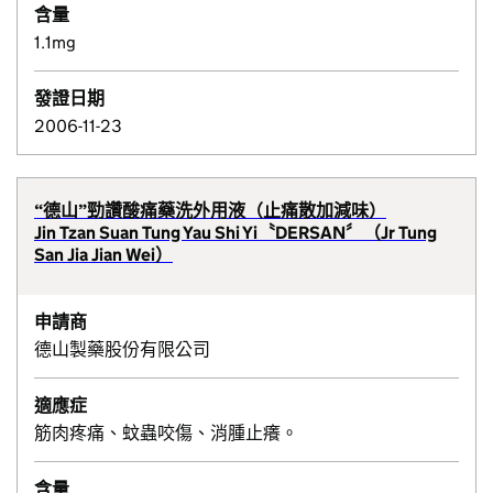
含量
1.1mg
發證日期
2006-11-23
“德山”勁讚酸痛藥洗外用液（止痛散加減味）
Jin Tzan Suan Tung Yau Shi Yi〝DERSAN〞（Jr Tung
San Jia Jian Wei）
申請商
德山製藥股份有限公司
適應症
筋肉疼痛、蚊蟲咬傷、消腫止癢。
含量