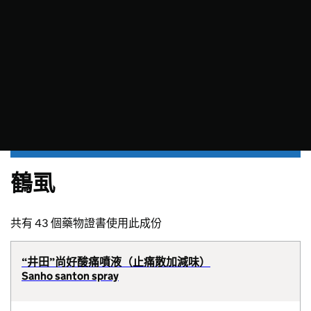
鶴虱
共有 43 個藥物證書使用此成份
“井田”尚好酸痛噴液（止痛散加減味）
Sanho santon spray