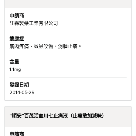
申請商
旺霖製藥工業有限公司
適應症
筋肉疼痛、蚊蟲咬傷、消腫止癢。
含量
1.1mg
發證日期
2014-05-29
“順安”百茂活血川七止痛液（止痛散加減味）
申請商