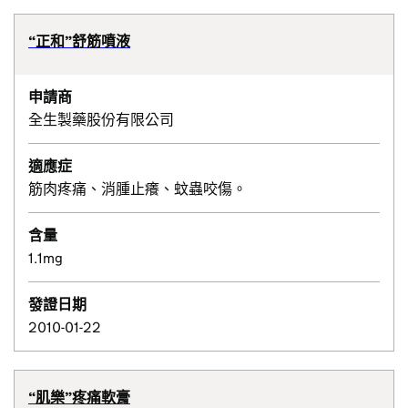
“正和”舒筋噴液
申請商
全生製藥股份有限公司
適應症
筋肉疼痛、消腫止癢、蚊蟲咬傷。
含量
1.1mg
發證日期
2010-01-22
“肌樂”疼痛軟膏