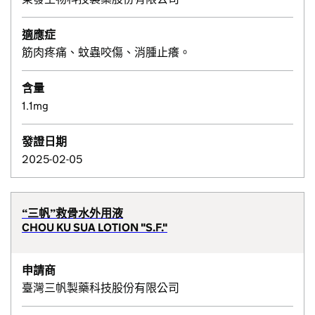
適應症
筋肉疼痛、蚊蟲咬傷、消腫止癢。
含量
1.1mg
發證日期
2025-02-05
“三帆”救骨水外用液
CHOU KU SUA LOTION "S.F."
申請商
臺灣三帆製藥科技股份有限公司