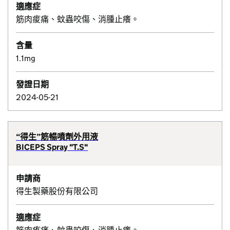
適應症
筋肉痠痛、蚊蟲咬傷、消腫止癢。
含量
1.1mg
發證日期
2024-05-21
“得生”筋暢噴劑外用液
BICEPS Spray "T.S"
申請商
得生製藥股份有限公司
適應症