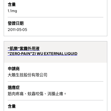
含量
1.1mg
發證日期
2011-05-05
“肌樂”紫霧外用液
“ZERO-PAIN”ZI WU EXTERNAL LIQUID
申請商
大鵰生技股份有限公司
適應症
筋肉疼痛、蚊蟲咬傷、消腫止癢。
含量