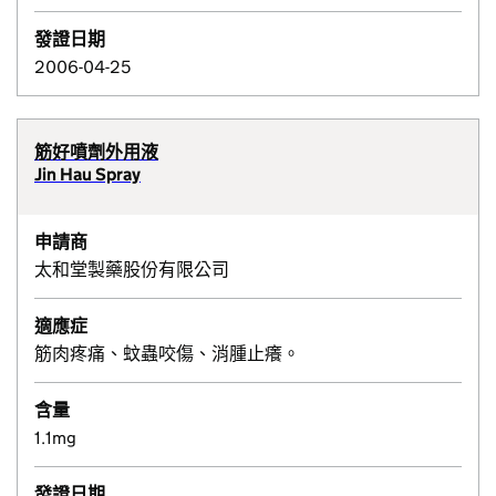
發證日期
2006-04-25
筋好噴劑外用液
Jin Hau Spray
申請商
太和堂製藥股份有限公司
適應症
筋肉疼痛、蚊蟲咬傷、消腫止癢。
含量
1.1mg
發證日期