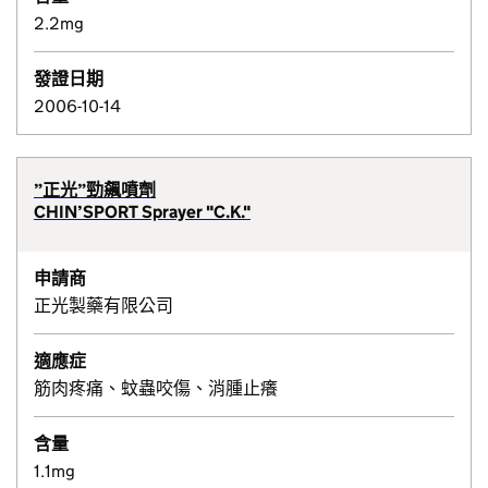
2.2mg
發證日期
2006-10-14
”正光”勁飆噴劑
CHIN’SPORT Sprayer "C.K."
申請商
正光製藥有限公司
適應症
筋肉疼痛、蚊蟲咬傷、消腫止癢
含量
1.1mg