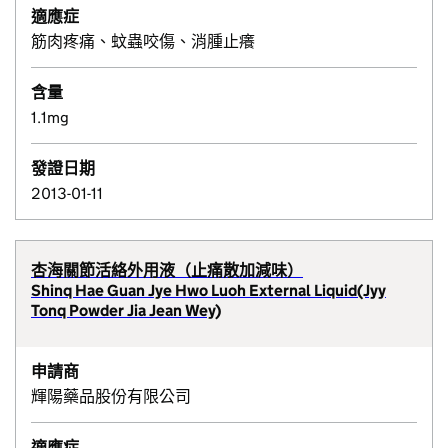
適應症
筋肉疼痛、蚊蟲咬傷、消腫止癢
含量
1.1mg
發證日期
2013-01-11
杏海關節活絡外用液（止痛散加減味）
Shinq Hae Guan Jye Hwo Luoh External Liquid(Jyy
Tonq Powder Jia Jean Wey)
申請商
輝陽藥品股份有限公司
適應症