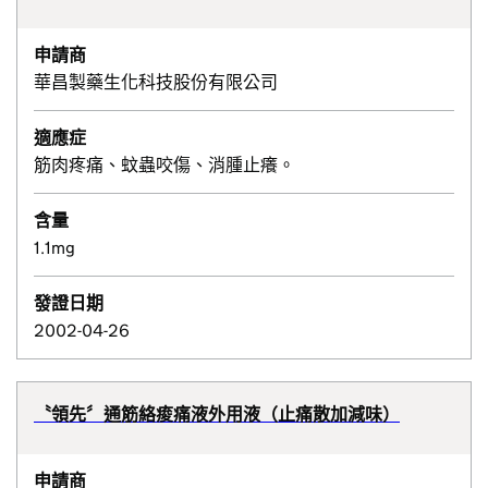
申請商
華昌製藥生化科技股份有限公司
適應症
筋肉疼痛、蚊蟲咬傷、消腫止癢。
含量
1.1mg
發證日期
2002-04-26
〝領先〞通筋絡痠痛液外用液（止痛散加減味）
申請商