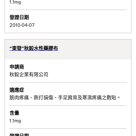
1.1mg
發證日期
2010-04-07
“東發”秋毅水性藥膠布
申請商
秋毅企業有限公司
適應症
筋肉疼痛、跌打損傷、手足肩背及寒濕疼痛之敷貼。
含量
1.1mg