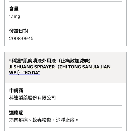
含量
1.1mg
發證日期
2008-09-15
“科達”肌爽噴液外用液（止痛散加減味）
JI SHUANG SPRAYER（ZHI TONG SAN JIA JIAN
WEI）“KO DA”
申請商
科達製藥股份有限公司
適應症
筋肉疼痛、蚊蟲咬傷、消腫止癢。