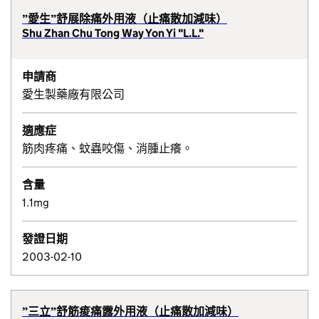
”愛生”舒展除痛外用液（止痛散加減味）
Shu Zhan Chu Tong Way Yon Yi "L.L."
申請商
愛生製藥廠有限公司
適應症
筋肉疼痛、蚊蟲咬傷、消腫止癢。
含量
1.1mg
發證日期
2003-02-10
”三立”舒筋痠痛露外用液（止痛散加減味）