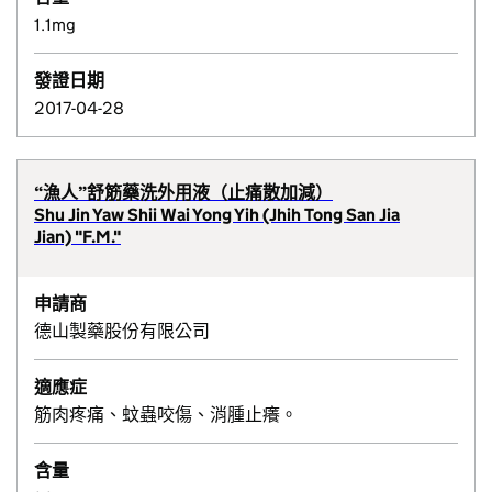
1.1mg
發證日期
2017-04-28
“漁人”舒筋藥洗外用液（止痛散加減）
Shu Jin Yaw Shii Wai Yong Yih (Jhih Tong San Jia
Jian) "F.M."
申請商
德山製藥股份有限公司
適應症
筋肉疼痛、蚊蟲咬傷、消腫止癢。
含量