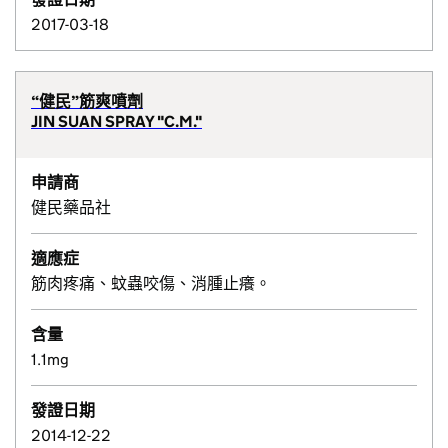
2017-03-18
“健民”筋爽噴劑
JIN SUAN SPRAY "C.M."
申請商
健民藥品社
適應症
筋肉疼痛、蚊蟲咬傷、消腫止癢。
含量
1.1mg
發證日期
2014-12-22