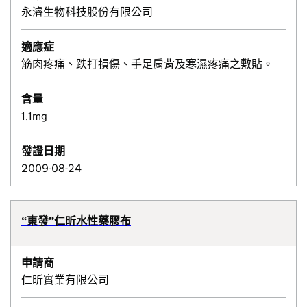
永濬生物科技股份有限公司
適應症
筋肉疼痛、跌打損傷、手足肩背及寒濕疼痛之敷貼。
含量
1.1mg
發證日期
2009-08-24
“東發”仁昕水性藥膠布
申請商
仁昕實業有限公司