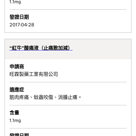
1.1mg
發證日期
2017-04-28
“紅牛”酸痛液（止痛散加減）
申請商
旺霖製藥工業有限公司
適應症
筋肉疼痛、蚊蟲咬傷、消腫止癢。
含量
1.1mg
發證日期