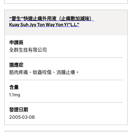
“愛生”快速止痛外用液（止痛散加減味）
Kuay Suh Jyy Ton Way Yon Yi“L.L.”
申請商
全群生技有限公司
適應症
筋肉疼痛、蚊蟲咬傷、消腫止癢。
含量
1.1mg
發證日期
2005-03-08