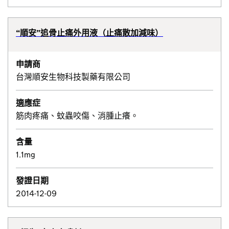
“順安”追骨止痛外用液（止痛散加減味）
申請商
台灣順安生物科技製藥有限公司
適應症
筋肉疼痛、蚊蟲咬傷、消腫止癢。
含量
1.1mg
發證日期
2014-12-09