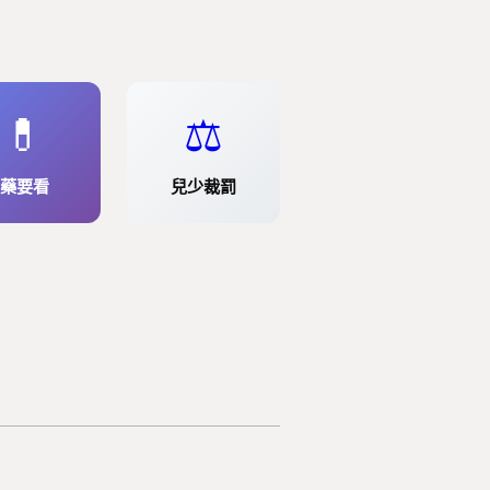
💊
⚖️
藥要看
兒少裁罰