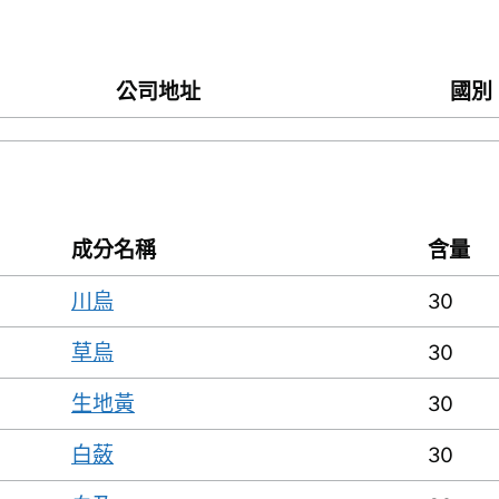
公司地址
國別
成分名稱
含量
川烏
30
草烏
30
生地黃
30
白蘞
30