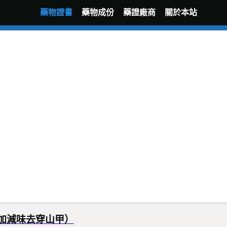
藥物證書
藥物成份
藥證廠商
關於本站
膏加減味去穿山甲）