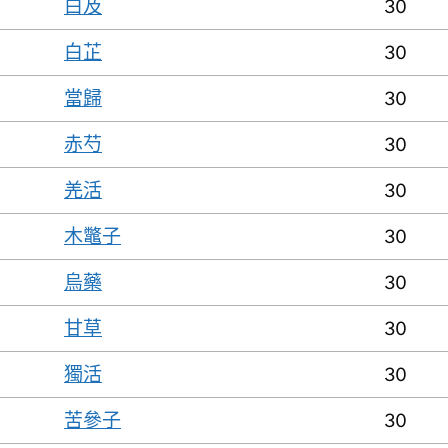
白及
30
白芷
30
當歸
30
赤芍
30
羌活
30
木鼈子
30
烏藥
30
甘草
30
獨活
30
苦參子
30