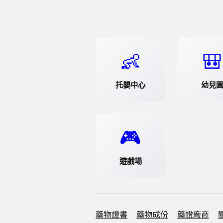
👶
🎒
托嬰中心
幼兒
🎮
遊戲場
藥物證書
Support links
藥物成份
藥證廠商