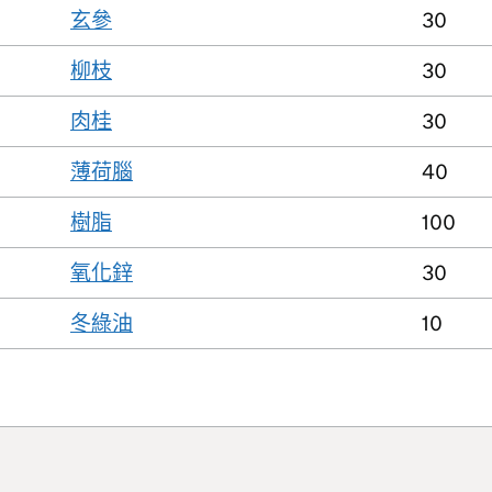
玄參
30
柳枝
30
肉桂
30
薄荷腦
40
樹脂
100
氧化鋅
30
冬綠油
10