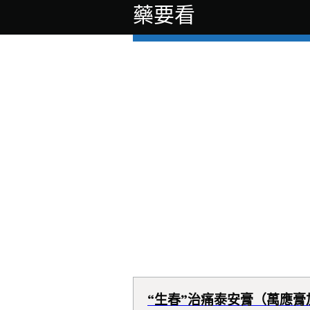
藥要看
“生春”治痛泰安膏（萬應