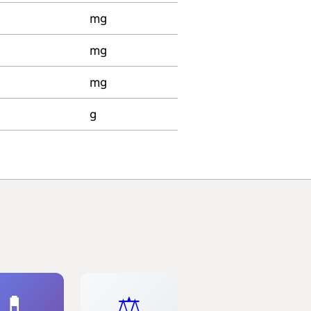
mg
mg
mg
g
💊
⚖️