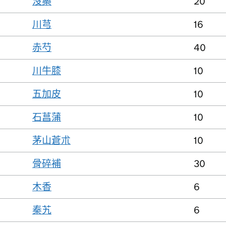
沒藥
20
川芎
16
赤芍
40
川牛膝
10
五加皮
10
石菖蒲
10
茅山蒼朮
10
骨碎補
30
木香
6
秦艽
6