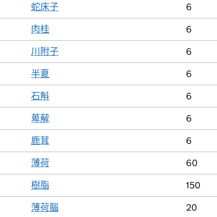
蛇床子
6
肉桂
6
川附子
6
半夏
6
石斛
6
萆薢
6
鹿茸
6
薄荷
60
樹脂
150
薄荷腦
20