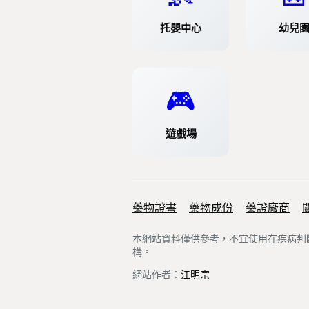
托嬰中心
幼兒
🎮
遊戲場
藥物證書
Support links
藥物成份
藥證廠商
本網站資料僅供參考，不宜使用在疾病判
構。
網站作者：
江明宗