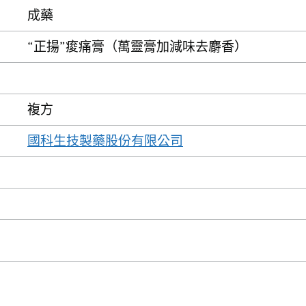
成藥
“正揚”痠痛膏（萬靈膏加減味去麝香）
複方
國科生技製藥股份有限公司