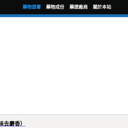
藥物證書
藥物成份
藥證廠商
關於本站
味去麝香）