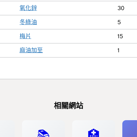
氧化鋅
30
冬綠油
5
梅片
15
麻油加至
1
相關網站
📚
🏥