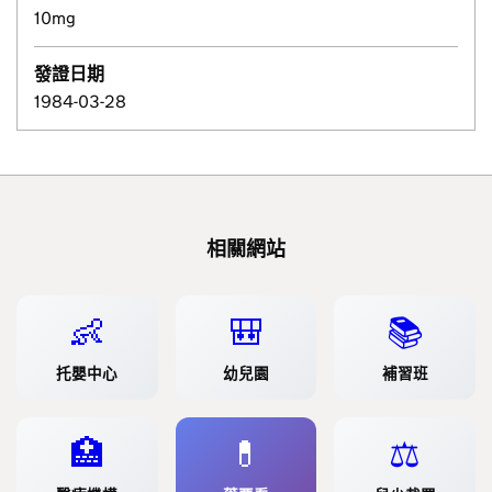
10mg
發證日期
1984-03-28
相關網站
👶
🎒
📚
托嬰中心
幼兒園
補習班
🏥
💊
⚖️