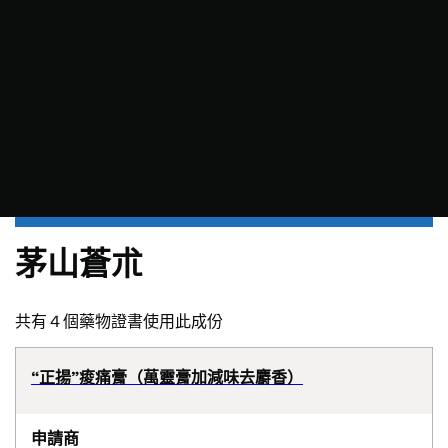
茅山蒼朮
共有 4 個藥物證書使用此成份
“正揚”痠痛膏（萬靈膏加減味去麝香）
申請商