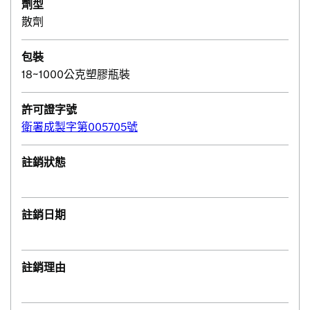
劑型
散劑
包裝
18~1000公克塑膠瓶裝
許可證字號
衛署成製字第005705號
註銷狀態
註銷日期
註銷理由