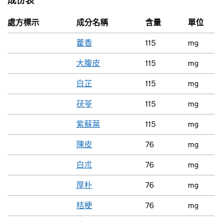
成份表
處方標示
成分名稱
含量
單位
藿香
115
mg
大腹皮
115
mg
白芷
115
mg
茯苓
115
mg
紫蘇葉
115
mg
陳皮
76
mg
白朮
76
mg
厚朴
76
mg
桔梗
76
mg