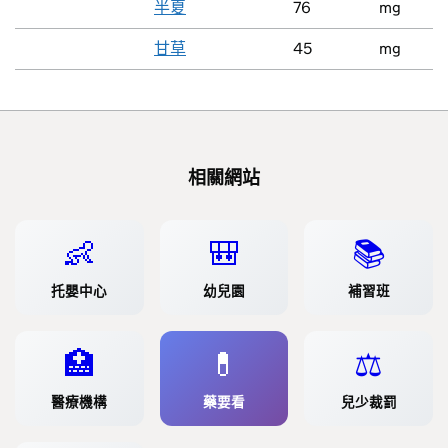
半夏
76
mg
甘草
45
mg
相關網站
👶
🎒
📚
托嬰中心
幼兒園
補習班
🏥
💊
⚖️
醫療機構
藥要看
兒少裁罰