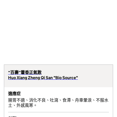
“百壽”藿香正氣散
Huo Xiang Zheng Qi San "Bio Source"
適應症
腸胃不適、消化不良、吐瀉、食滯、舟車暈浪、不服水
土、外感風寒。