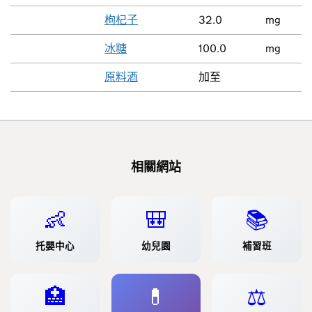
枸杞子
32.0
mg
冰糖
100.0
mg
原料酒
加至
相關網站
👶
🎒
📚
托嬰中心
幼兒園
補習班
🏥
💊
⚖️