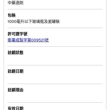
中藥酒劑
包裝
1000毫升以下玻璃瓶及瓷罐裝
許可證字號
衛署成製字第009521號
註銷狀態
註銷日期
註銷理由
有效日期