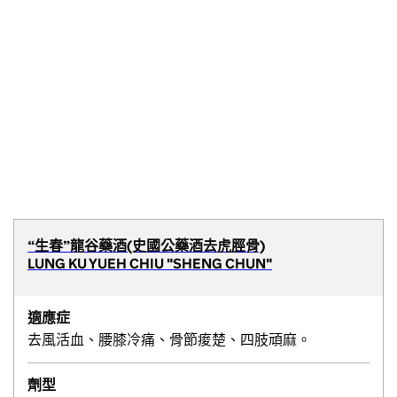
“生春”龍谷藥酒(史國公藥酒去虎脛骨)
LUNG KU YUEH CHIU "SHENG CHUN"
適應症
去風活血、腰膝冷痛、骨節痠楚、四肢頑麻。
劑型