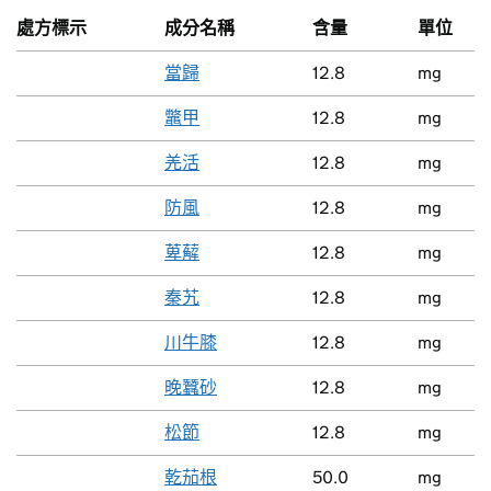
處方標示
成分名稱
含量
單位
當歸
12.8
mg
鼈甲
12.8
mg
羌活
12.8
mg
防風
12.8
mg
萆薢
12.8
mg
秦艽
12.8
mg
川牛膝
12.8
mg
晚蠶砂
12.8
mg
松節
12.8
mg
乾茄根
50.0
mg