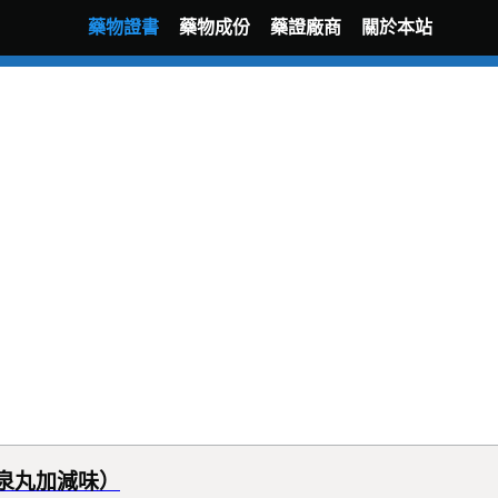
藥物證書
藥物成份
藥證廠商
關於本站
泉丸加減味）