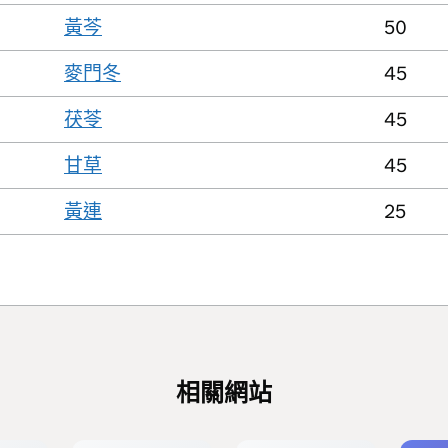
黃芩
50
麥門冬
45
茯苓
45
甘草
45
黃連
25
相關網站