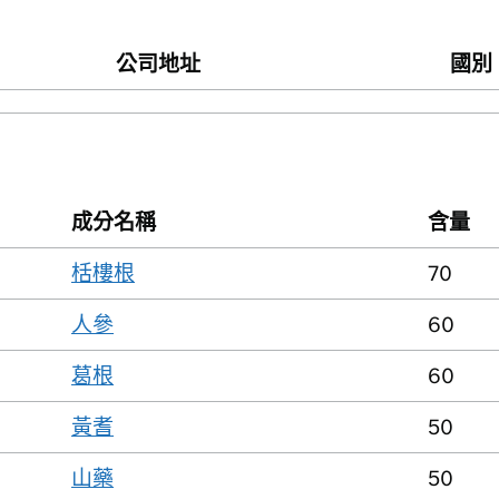
公司地址
國別
成分名稱
含量
栝樓根
70
人參
60
葛根
60
黃耆
50
山藥
50