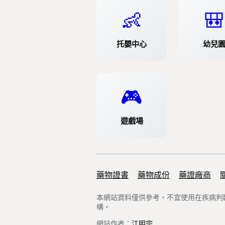
👶
🎒
托嬰中心
幼兒
🎮
遊戲場
藥物證書
Support links
藥物成份
藥證廠商
本網站資料僅供參考，不宜使用在疾病判
構。
網站作者：
江明宗