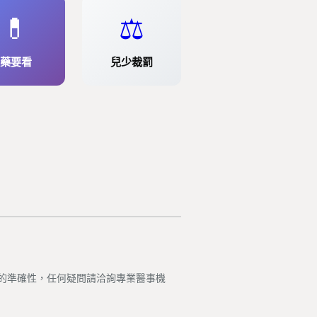
💊
⚖️
藥要看
兒少裁罰
的準確性，任何疑問請洽詢專業醫事機