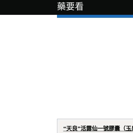
藥要看
“天良”活露仙一號膠囊（玉