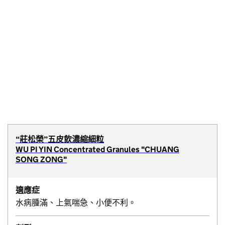
“莊松榮”五皮飲濃縮細粒
WU PI YIN Concentrated Granules "CHUANG
SONG ZONG"
適應症
水病腫滿、上氣喘急、小便不利。