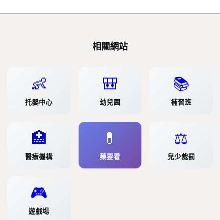
相關網站
👶
🎒
📚
托嬰中心
幼兒園
補習班
🏥
💊
⚖️
醫療機構
藥要看
兒少裁罰
🎮
遊戲場