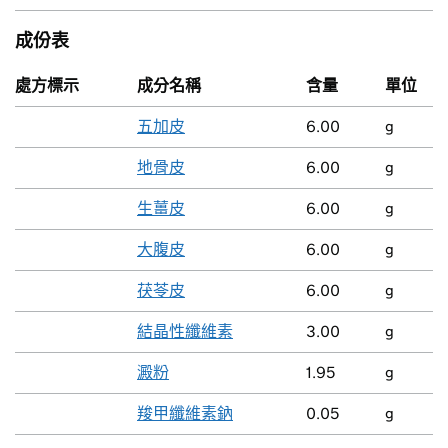
成份表
處方標示
成分名稱
含量
單位
五加皮
6.00
g
地骨皮
6.00
g
生薑皮
6.00
g
大腹皮
6.00
g
茯苓皮
6.00
g
結晶性纖維素
3.00
g
澱粉
1.95
g
羧甲纖維素鈉
0.05
g