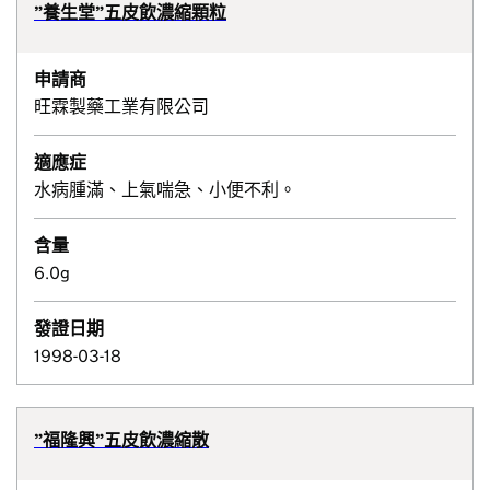
”養生堂”五皮飲濃縮顆粒
申請商
旺霖製藥工業有限公司
適應症
水病腫滿、上氣喘急、小便不利。
含量
6.0g
發證日期
1998-03-18
”福隆興”五皮飲濃縮散