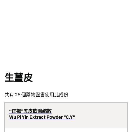
生薑皮
共有 25 個藥物證書使用此成份
“正揚”五皮飲濃縮散
Wu Pi Yin Extract Powder "C.Y"