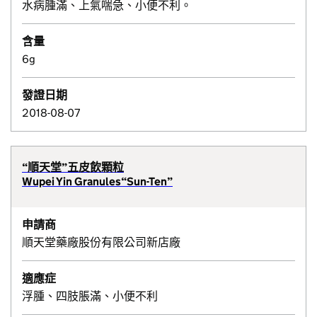
水病腫滿、上氣喘急、小便不利。
含量
6g
發證日期
2018-08-07
“順天堂”五皮飲顆粒
Wupei Yin Granules“Sun-Ten”
申請商
順天堂藥廠股份有限公司新店廠
適應症
浮腫、四肢脹滿、小便不利