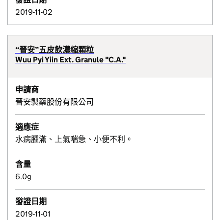
2019-11-02
“晉安”五皮飲濃縮顆粒
Wuu Pyi Yiin Ext. Granule "C.A."
申請商
晉安製藥股份有限公司
適應症
水病腫滿、上氣喘急、小便不利。
含量
6.0g
發證日期
2019-11-01