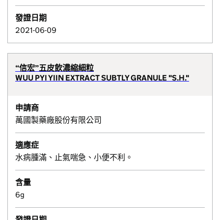
發證日期
2021-06-09
“信宏”五皮飲濃縮細粒
WUU PYI YIIN EXTRACT SUBTLY GRANULE "S.H."
申請商
萬國製藥廠股份有限公司
適應症
水病腫滿、止氣喘急、小便不利。
含量
6g
發證日期