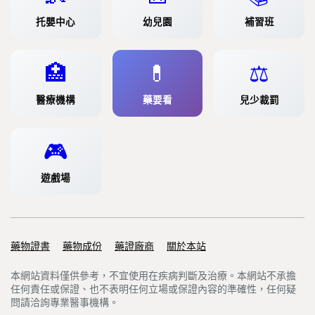
托嬰中心
幼兒園
補習班
🏥
💊
⚖️
醫療機構
藥要看
兒少裁罰
🎮
遊戲場
藥物證書
Support links
藥物成份
藥證廠商
關於本站
本網站資料僅供參考，不宜使用在疾病判斷及治療。本網站不承擔
任何責任或保證、也不表明任何立場或保證內容的準確性，任何疑
問請洽詢專業醫事機構。