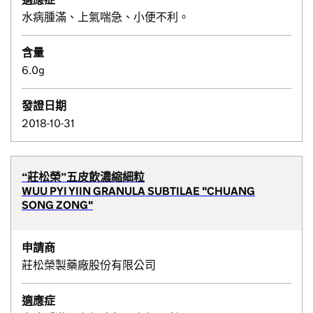
水病腫滿、上氣喘急、小便不利。
含量
6.0g
發證日期
2018-10-31
“莊松榮”五皮飲濃縮細粒
WUU PYI YIIN GRANULA SUBTILAE "CHUANG
SONG ZONG"
申請商
莊松榮製藥廠股份有限公司
適應症