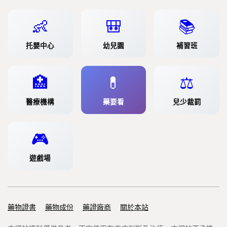
👶
🎒
📚
托嬰中心
幼兒園
補習班
🏥
💊
⚖️
醫療機構
藥要看
兒少裁罰
🎮
遊戲場
藥物證書
Support links
藥物成份
藥證廠商
關於本站