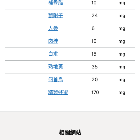
補骨脂
10
mg
製附子
24
mg
人參
6
mg
肉桂
10
mg
白朮
15
mg
熟地黃
35
mg
何首烏
20
mg
精製蜂蜜
170
mg
相關網站