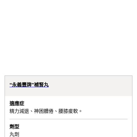
“永義豐牌”補腎丸
適應症
精力減退、神困體倦、腰膝痠軟。
劑型
丸劑