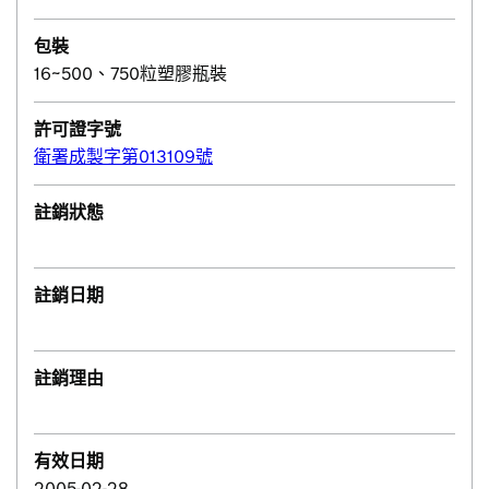
包裝
16~500、750粒塑膠瓶裝
許可證字號
衛署成製字第013109號
註銷狀態
註銷日期
註銷理由
有效日期
2005-02-28