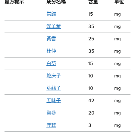
處方標示
成分名稱
含量
單位
當歸
15
mg
淫羊藿
35
mg
黃耆
25
mg
杜仲
35
mg
白芍
15
mg
蛇床子
10
mg
菟絲子
10
mg
五味子
42
mg
黨參
20
mg
鹿茸
3
mg