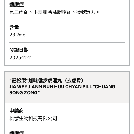
適應症
氣血虛弱、下部腰胯膝腿疼痛、痿軟無力。
含量
23.7mg
發證日期
2025-12-11
“莊松榮”加味健步虎潛丸（去虎骨）
JIA WEY JIANN BUH HUU CHYAN PILL "CHUANG
SONG ZONG"
申請商
松發生物科技有限公司
適應症