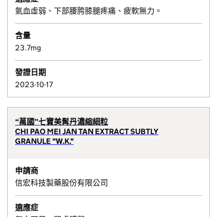
氣血虛弱、下部腰胯膝腿疼痛、疲軟無力。
含量
23.7mg
發證日期
2023-10-17
“萬國”七寶美髯丹濃縮細粒
CHI PAO MEI JAN TAN EXTRACT SUBTLY
GRANULE "W.K."
申請商
信宏科技製藥股份有限公司
適應症