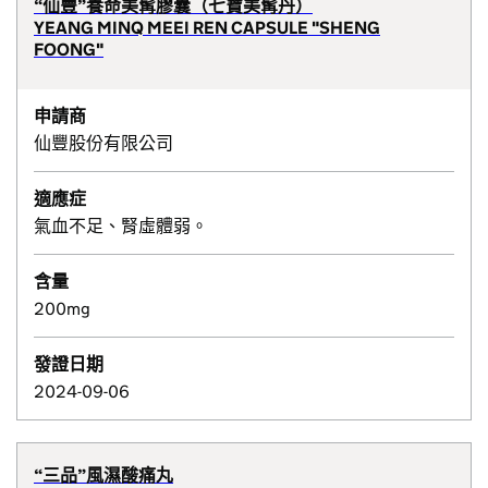
“仙豐”養命美髯膠囊（七寶美髯丹）
YEANG MINQ MEEI REN CAPSULE "SHENG
FOONG"
申請商
仙豐股份有限公司
適應症
氣血不足、腎虛體弱。
含量
200mg
發證日期
2024-09-06
“三品”風濕酸痛丸