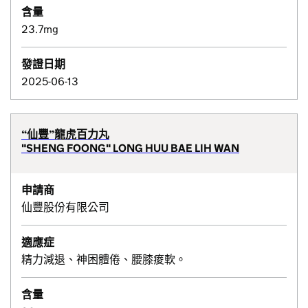
含量
23.7mg
發證日期
2025-06-13
“仙豐”龍虎百力丸
"SHENG FOONG" LONG HUU BAE LIH WAN
申請商
仙豐股份有限公司
適應症
精力減退、神困體倦、腰膝痠軟。
含量