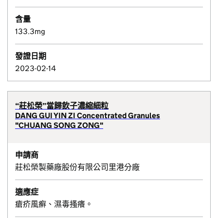
含量
133.3mg
發證日期
2023-02-14
“莊松榮”當歸飲子濃縮細粒
DANG GUI YIN ZI Concentrated Granules
"CHUANG SONG ZONG"
申請商
莊松榮製藥廠股份有限公司里港分廠
適應症
瘡疥風癬、濕毒搔癢。