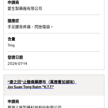
申請商
愛生製藥廠有限公司
適應症
手足腰背疼痛、閃挫傷損。
含量
7mg
發證日期
2026-07-14
“康之田”止酸痛藥膠布（萬應膏加減味）
Jyy Suan Tong Balm "K.T.T."
申請商
臺灣三帆製藥科技股份有限公司