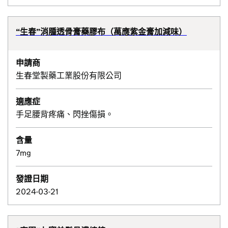
“生春”消腫透骨膏藥膠布（萬應紫金膏加減味）
申請商
生春堂製藥工業股份有限公司
適應症
手足腰背疼痛、閃挫傷損。
含量
7mg
發證日期
2024-03-21