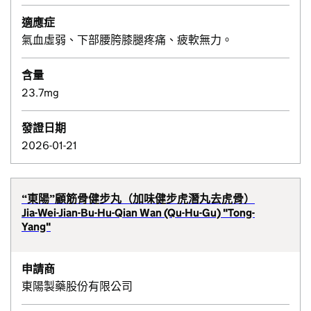
適應症
氣血虛弱、下部腰胯膝腿疼痛、疲軟無力。
含量
23.7mg
發證日期
2026-01-21
“東陽”顧筋骨健步丸（加味健步虎潛丸去虎骨）
Jia-Wei-Jian-Bu-Hu-Qian Wan (Qu-Hu-Gu) "Tong-
Yang"
申請商
東陽製藥股份有限公司