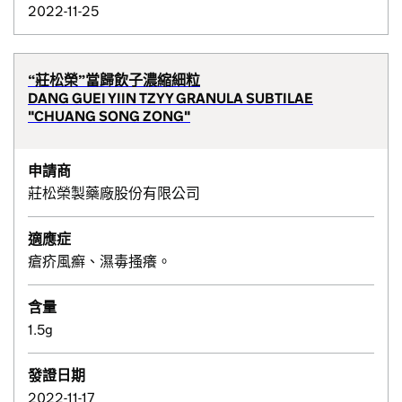
2022-11-25
“莊松榮”當歸飲子濃縮細粒
DANG GUEI YIIN TZYY GRANULA SUBTILAE
"CHUANG SONG ZONG"
申請商
莊松榮製藥廠股份有限公司
適應症
瘡疥風癬、濕毒搔癢。
含量
1.5g
發證日期
2022-11-17