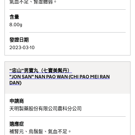
氣血不足、腎虛體弱。
含量
8.00g
發證日期
2023-03-10
“忠山”男寶丸（七寶美髯丹）
"JON SAN" NAN PAO WAN (CHI PAO MEI RAN
DAN)
申請商
天明製藥股份有限公司農科分公司
適應症
補腎元、烏鬚髮、氣血不足。