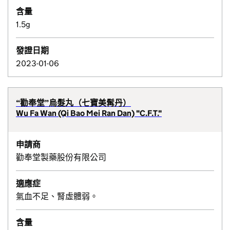
含量
1.5g
發證日期
2023-01-06
“勸奉堂”烏髮丸（七寶美髯丹）
Wu Fa Wan (Qi Bao Mei Ran Dan) "C.F.T."
申請商
勸奉堂製藥股份有限公司
適應症
氣血不足、腎虛體弱。
含量