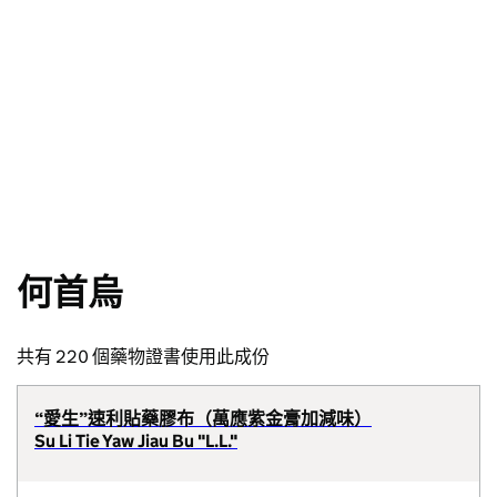
何首烏
共有 220 個藥物證書使用此成份
“愛生”速利貼藥膠布（萬應紫金膏加減味）
Su Li Tie Yaw Jiau Bu "L.L."