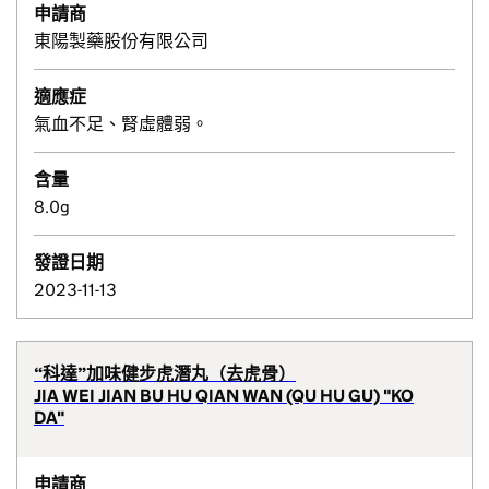
申請商
東陽製藥股份有限公司
適應症
氣血不足、腎虛體弱。
含量
8.0g
發證日期
2023-11-13
“科達”加味健步虎潛丸（去虎骨）
JIA WEI JIAN BU HU QIAN WAN (QU HU GU) "KO
DA"
申請商