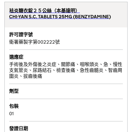
袪炎糖衣錠２５公絲（本基達明）
CHI-YAN S.C. TABLETS 25MG (BENZYDAMINE)
許可證字號
衛署藥製字第002222號
適應症
手術後及外傷後之炎症、關節痛、咽喉頭炎、急、慢性
支氣管炎、尿路結石、檢查後痛、急性齒髓炎、智齒周
圍炎、拔齒後痛
劑型
包裝
01
發證日期