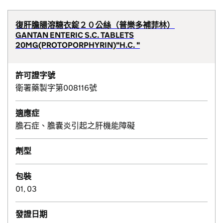
復肝膽腸溶糖衣錠２０公絲（普樂多補菲林）
GANTAN ENTERIC S.C. TABLETS
20MG(PROTOPORPHYRIN)"H.C. "
許可證字號
衛署藥製字第008116號
適應症
膽石症、膽囊炎引起之肝機能障礙
劑型
包裝
01, 03
發證日期