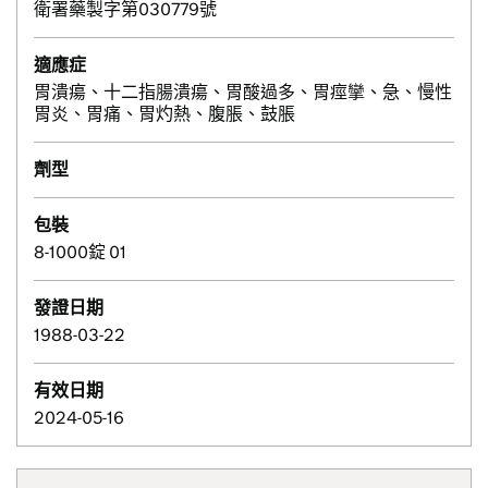
衛署藥製字第030779號
適應症
胃潰瘍、十二指腸潰瘍、胃酸過多、胃痙攣、急、慢性
胃炎、胃痛、胃灼熱、腹脹、鼓脹
劑型
包裝
8-1000錠 01
發證日期
1988-03-22
有效日期
2024-05-16