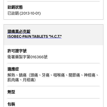
註銷狀態
已註銷 (2013-10-01)
頭痛異必克錠
ISOBEC-PAIN TABLETS "H.C.T."
許可證字號
衛署藥製字第016366號
適應症
解熱、鎮痛（頭痛、牙痛、咽喉痛、關節痛、神經痛、
肌肉痛、月經痛）
劑型
包裝