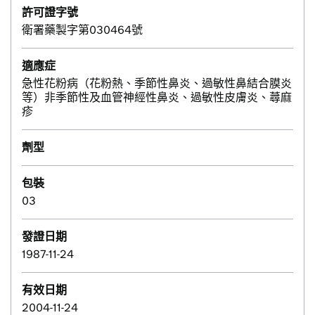
許可證字號
衛署藥製字第030464號
適應症
急性花粉病（花粉熱、季節性鼻炎、過敏性鼻結合膜炎
等）非季節性及血管神經性鼻炎、過敏性皮膚炎、蕁麻
疹
劑型
包裝
03
發證日期
1987-11-24
有效日期
2004-11-24