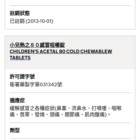
註銷狀態
已註銷 (2013-10-01)
小兒熱之８０感冒咀嚼錠
CHILDREN'S ACETAL 80 COLD CHEWABLEW
TABLETS
許可證字號
衛署藥製字第031342號
適應症
緩解感冒之各種症狀(鼻塞、流鼻水、打噴嚏、咽喉
痛、畏寒、發燒、頭痛、關節痛、肌肉酸痛)。
劑型