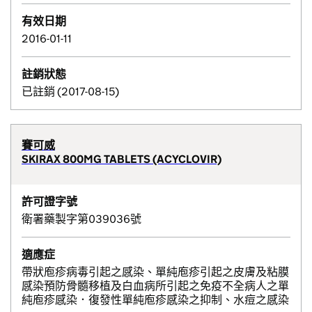
有效日期
2016-01-11
註銷狀態
已註銷 (2017-08-15)
賽可威
SKIRAX 800MG TABLETS (ACYCLOVIR)
許可證字號
衛署藥製字第039036號
適應症
帶狀庖疹病毒引起之感染、單純庖疹引起之皮膚及粘膜
感染預防骨髓移植及白血病所引起之免疫不全病人之單
純庖疹感染．復發性單純庖疹感染之抑制、水痘之感染