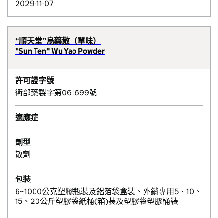
2029-11-07
“順天堂”烏藥散（單味）
"Sun Ten" Wu Yao Powder
許可證字號
衛部藥製字第061699號
適應症
劑型
散劑
包裝
6~1000公克塑膠瓶裝及鋁箔袋盒裝、外銷專用5、10、
15、20公斤塑膠袋紙桶(箱)裝及塑膠袋塑膠桶裝