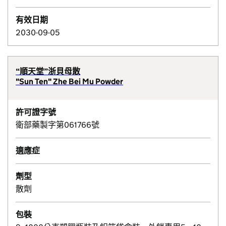
有效日期
2030-09-05
“順天堂”浙貝母散
"Sun Ten" Zhe Bei Mu Powder
許可證字號
衛部藥製字第061766號
適應症
劑型
散劑
包裝