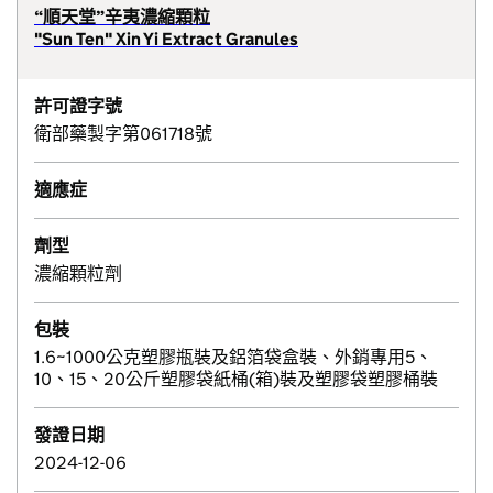
“順天堂”辛夷濃縮顆粒
"Sun Ten" Xin Yi Extract Granules
許可證字號
衛部藥製字第061718號
適應症
劑型
濃縮顆粒劑
包裝
1.6~1000公克塑膠瓶裝及鋁箔袋盒裝、外銷專用5、
10、15、20公斤塑膠袋紙桶(箱)裝及塑膠袋塑膠桶裝
發證日期
2024-12-06