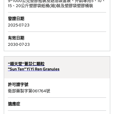
9~1000公克塑膠瓶裝及鋁箔袋盒裝、外銷專用5、10、
15、20公斤塑膠袋紙桶(箱)裝及塑膠袋塑膠桶裝
發證日期
2025-07-23
有效日期
2030-07-23
“順天堂”薏苡仁顆粒
"Sun Ten" Yi Yi Ren Granules
許可證字號
衛部藥製字第061764號
適應症