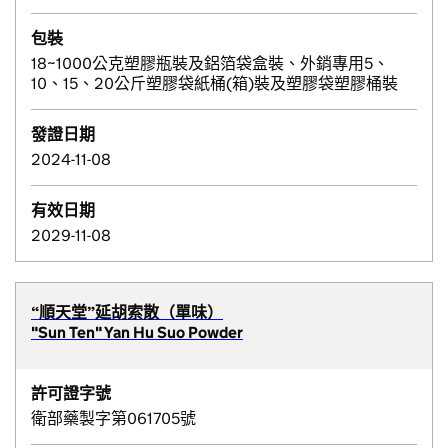
包裝
18~1000公克塑膠瓶裝及鋁箔袋盒裝、外銷專用5、
10、15、20公斤塑膠袋紙桶(箱)裝及塑膠袋塑膠桶裝
發證日期
2024-11-08
有效日期
2029-11-08
“順天堂”延胡索散（單味）
"Sun Ten" Yan Hu Suo Powder
許可證字號
衛部藥製字第061705號