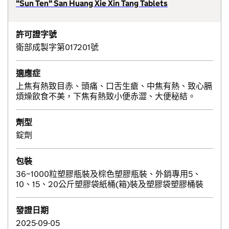
"Sun Ten" San Huang Xie Xin Tang Tablets
許可證字號
衛部成製字第017201號
適應症
上焦有熱致目赤、頭痛、口舌生瘡、中焦有熱、致心膈
煩燥飲食不美，下焦有熱致小便赤澀、大便秘結。
劑型
錠劑
包裝
36~1000粒塑膠瓶裝及棕色塑膠瓶裝、外銷專用5、
10、15、20公斤塑膠袋紙桶(箱)裝及塑膠袋塑膠桶裝
發證日期
2025-09-05