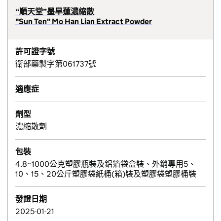
“順天堂”墨旱蓮濃縮散
"Sun Ten" Mo Han Lian Extract Powder
許可證字號
衛部藥製字第061737號
適應症
劑型
濃縮散劑
包裝
4.8~1000公克塑膠瓶裝及鋁箔袋盒裝、外銷專用5、
10、15、20公斤塑膠袋紙桶(箱)裝及塑膠袋塑膠桶裝
發證日期
2025-01-21