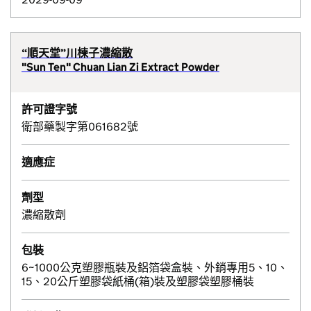
“順天堂”川楝子濃縮散
"Sun Ten" Chuan Lian Zi Extract Powder
許可證字號
衛部藥製字第061682號
適應症
劑型
濃縮散劑
包裝
6~1000公克塑膠瓶裝及鋁箔袋盒裝、外銷專用5、10、
15、20公斤塑膠袋紙桶(箱)裝及塑膠袋塑膠桶裝