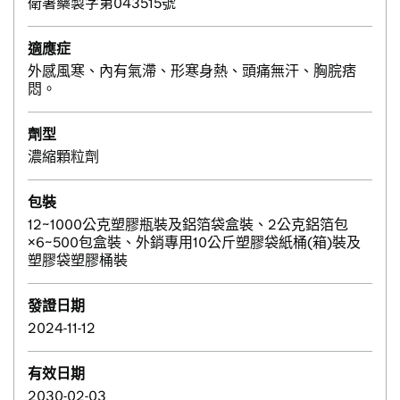
衛署藥製字第043515號
適應症
外感風寒、內有氣滯、形寒身熱、頭痛無汗、胸脘痞
悶。
劑型
濃縮顆粒劑
包裝
12~1000公克塑膠瓶裝及鋁箔袋盒裝、2公克鋁箔包
×6~500包盒裝、外銷專用10公斤塑膠袋紙桶(箱)裝及
塑膠袋塑膠桶裝
發證日期
2024-11-12
有效日期
2030-02-03