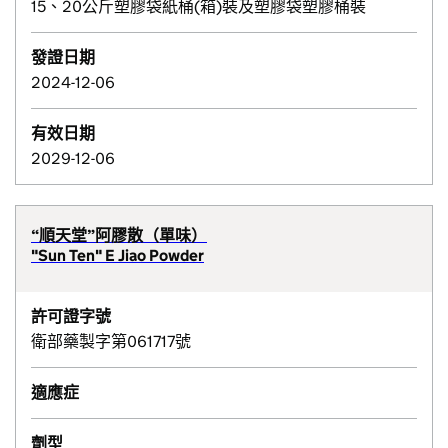
15、20公斤塑膠袋紙桶(箱)裝及塑膠袋塑膠桶裝
發證日期
2024-12-06
有效日期
2029-12-06
“順天堂”阿膠散（單味）
"Sun Ten" E Jiao Powder
許可證字號
衛部藥製字第061717號
適應症
劑型