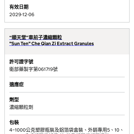
有效日期
2029-12-06
“順天堂”車前子濃縮顆粒
"Sun Ten" Che Qian Zi Extract Granules
許可證字號
衛部藥製字第061719號
適應症
劑型
濃縮顆粒劑
包裝
4~1000公克塑膠瓶裝及鋁箔袋盒裝、外銷專用5、10、