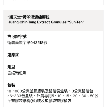
“順天堂”黃芩湯濃縮顆粒
Huang-Chin-Tang Extract Granules "Sun-Ten"
許可證字號
衛署藥製字第043518號
適應症
劑型
濃縮顆粒劑
包裝
18~1000公克塑膠瓶裝及鋁箔袋盒裝、3公克鋁箔包
×6~333包盒裝、外銷專用5、10、15、20、30、50公
斤塑膠袋紙桶(箱)裝及塑膠袋塑膠桶裝