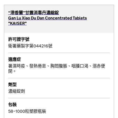
“港香蘭”甘露消毒丹濃縮錠
Gan Lu Xiao Du Dan Concentrated Tablets
"KAISER"
許可證字號
衛署藥製字第044216號
適應症
暑濕時疫、發熱倦怠、胸悶腹脹、咽腫口渴、溺赤便
閉。
劑型
濃縮錠劑
包裝
58~1000粒塑膠瓶裝