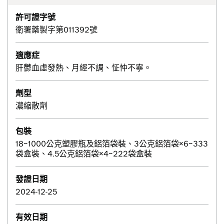
許可證字號
衛署藥製字第011392號
適應症
肝鬱血虛發熱、月經不調、怔忡不寧。
劑型
濃縮散劑
包裝
18~1000公克塑膠瓶及鋁箔袋裝、3公克鋁箔袋×6~333
袋盒裝、4.5公克鋁箔袋×4~222袋盒裝
發證日期
2024-12-25
有效日期