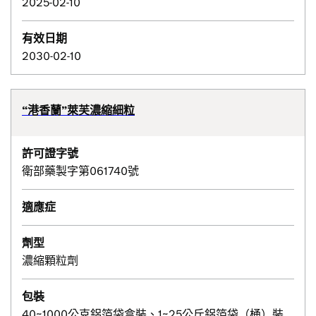
2025-02-10
有效日期
2030-02-10
“港香蘭”萊芙濃縮細粒
許可證字號
衛部藥製字第061740號
適應症
劑型
濃縮顆粒劑
包裝
40~1000公克鋁箔袋盒裝、1~25公斤鋁箔袋（桶）裝