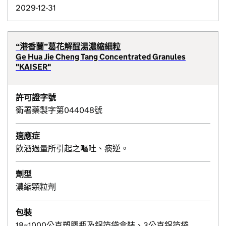
2029-12-31
“港香蘭”葛花解酲湯濃縮細粒
Ge Hua Jie Cheng Tang Concentrated Granules
"KAISER"
許可證字號
衛署藥製字第044048號
適應症
飲酒過量所引起之嘔吐、痰逆。
劑型
濃縮顆粒劑
包裝
18~1000公克塑膠瓶及鋁箔袋盒裝、3公克鋁箔袋