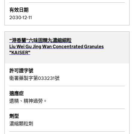
有效日期
2030-12-11
“港香蘭”六味固精丸濃縮細粒
Liu Wei Gu Jing Wan Concentrated Granules
"KAISER"
許可證字號
衛署藥製字第033231號
適應症
遺精、精神過勞。
劑型
濃縮顆粒劑