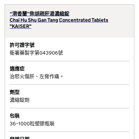
“港香蘭”柴胡疏肝湯濃縮錠
Chai Hu Shu Gan Tang Concentrated Tablets
"KAISER"
許可證字號
衛署藥製字第043906號
適應症
治怒火傷肝、左脅作痛。
劑型
濃縮錠劑
包裝
36~1000粒塑膠瓶裝