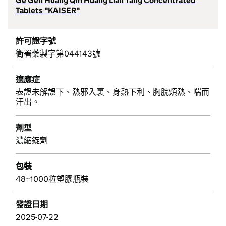
Ge Gen Huang Qin Huang Lian Tang Concentrated
Tablets "KAISER"
許可證字號
衛署藥製字第044143號
適應症
表證未解誤下、熱邪入裏、身熱下利、胸脘煩熱、喘而
汗出。
劑型
濃縮錠劑
包裝
48~1000粒塑膠瓶裝
發證日期
2025-07-22