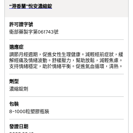
“港香蘭”悅安濃縮錠
許可證字號
衛部藥製字第061743號
適應症
調節月經週期，促進女性生理健康。減輕經前症狀，緩
解經痛及情緒波動。舒緩壓力，幫助放鬆，減輕焦慮。
支持情緒穩定，助於情緒平衡。促進氣血循環，清熱。
劑型
濃縮錠劑
包裝
8~1000粒塑膠瓶裝
發證日期