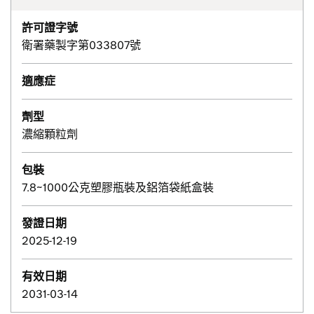
許可證字號
衛署藥製字第033807號
適應症
劑型
濃縮顆粒劑
包裝
7.8~1000公克塑膠瓶裝及鋁箔袋紙盒裝
發證日期
2025-12-19
有效日期
2031-03-14