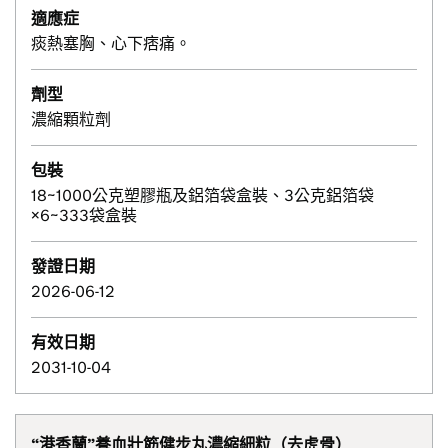
適應症
痰熱塞胸、心下痞痛。
劑型
濃縮顆粒劑
包裝
18~1000公克塑膠瓶及鋁箔袋盒裝、3公克鋁箔袋
×6~333袋盒裝
發證日期
2026-06-12
有效日期
2031-10-04
“港香蘭”養血壯筋健步丸濃縮細粒（去虎骨）