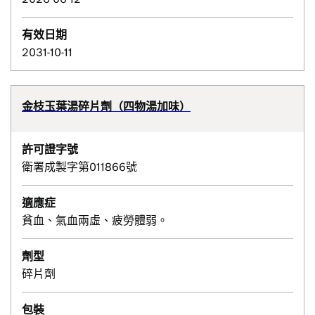
有效日期
2031-10-11
金枝玉葉湯碎片劑（四物湯加味）
許可證字號
衛署成製字第011866號
適應症
貧血、氣血兩虛、疲勞體弱。
劑型
碎片劑
包裝