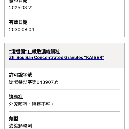
發證日期
2025-03-21
有效日期
2030-08-04
“港香蘭”止嗽散濃縮細粒
Zhi Sou San Concentrated Granules "KAISER"
許可證字號
衛署藥製字第043907號
適應症
外感咳嗽、喀痰不暢。
劑型
濃縮顆粒劑