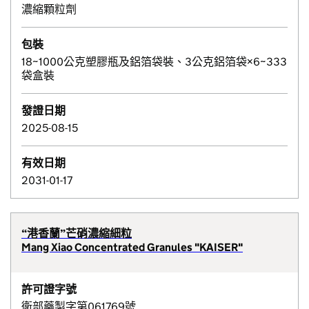
濃縮顆粒劑
包裝
18~1000公克塑膠瓶及鋁箔袋裝、3公克鋁箔袋×6~333
袋盒裝
發證日期
2025-08-15
有效日期
2031-01-17
“港香蘭”芒硝濃縮細粒
Mang Xiao Concentrated Granules "KAISER"
許可證字號
衛部藥製字第061769號