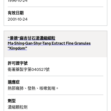
1996-10-24
有效日期
2001-10-24
”景德”麻杏甘石湯濃縮細粒
Ma-Shing-Gan-Shyr-Tang Extract Fine Granules
"Kingdom"
許可證字號
衛署藥製字第040527號
適應症
熱邪雍肺、發熱、咳嗽氣喘。
劑型
濃縮顆粒劑