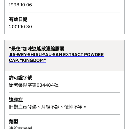
1998-10-06
有效日期
2001-10-30
”景德”加味逍遙散濃縮膠囊
JIA-WEY-SHIAU-YAU-SAN EXTRACT POWDER
CAP. "KINGDOM"
許可證字號
衛署藥製字第034484號
適應症
肝鬱血虛發熱、月經不調、怔忡不寧。
劑型
濃縮膠囊劑