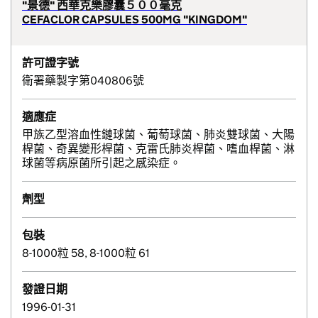
"景德" 西華克樂膠囊５００毫克
CEFACLOR CAPSULES 500MG "KINGDOM"
許可證字號
衛署藥製字第040806號
適應症
甲族乙型溶血性鏈球菌、葡萄球菌、肺炎雙球菌、大陽
桿菌、奇異變形桿菌、克雷氏肺炎桿菌、嗜血桿菌、淋
球菌等病原菌所引起之感染症。
劑型
包裝
8-1000粒 58, 8-1000粒 61
發證日期
1996-01-31