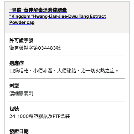
”景德”黃連解毒湯濃縮膠囊
"Kingdom"Hwang-Lian-Jiee-Dwu Tang Extract
Powder cap
許可證字號
衛署藥製字第034483號
適應症
口燥咽乾、小便赤澀、大便秘結、治一切火熱之症。
劑型
濃縮膠囊劑
包裝
24~1000粒塑膠瓶及PTP盒裝
發證日期