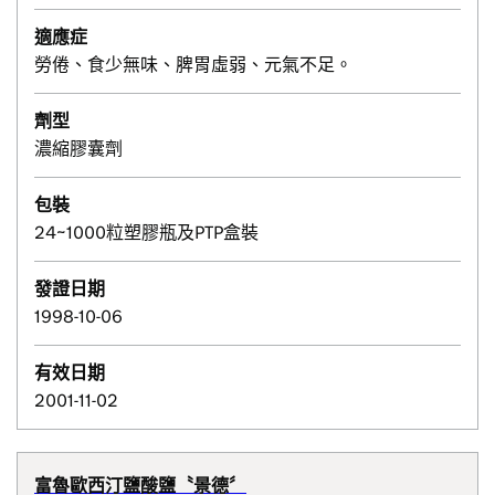
適應症
勞倦、食少無味、脾胃虛弱、元氣不足。
劑型
濃縮膠囊劑
包裝
24~1000粒塑膠瓶及PTP盒裝
發證日期
1998-10-06
有效日期
2001-11-02
富魯歐西汀鹽酸鹽〝景德〞