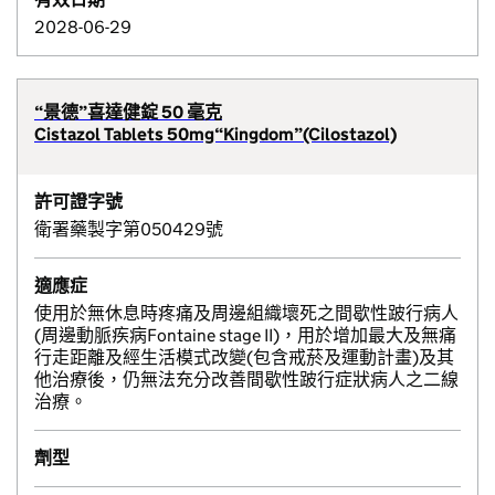
2028-06-29
“景德”喜達健錠 50 毫克
Cistazol Tablets 50mg“Kingdom”(Cilostazol)
許可證字號
衛署藥製字第050429號
適應症
使用於無休息時疼痛及周邊組織壞死之間歇性跛行病人
(周邊動脈疾病Fontaine stage II)，用於增加最大及無痛
行走距離及經生活模式改變(包含戒菸及運動計畫)及其
他治療後，仍無法充分改善間歇性跛行症狀病人之二線
治療。
劑型