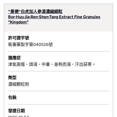
”景德”白虎加人參湯濃縮細粒
Bor-Huu-Jia-Ren-Shen-Tang Extract Fine Granules
"Kingdom"
許可證字號
衛署藥製字第040526號
適應症
津氣兩傷、煩渴、中暑、身熱而渴、汗出惡寒。
劑型
濃縮顆粒劑
包裝
發證日期