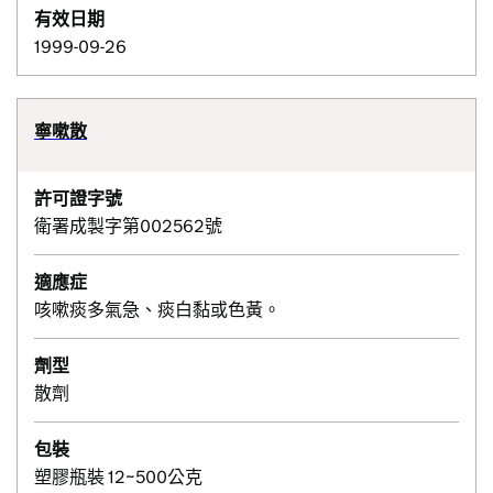
有效日期
1999-09-26
寧嗽散
許可證字號
衛署成製字第002562號
適應症
咳嗽痰多氣急、痰白黏或色黃。
劑型
散劑
包裝
塑膠瓶裝 12~500公克