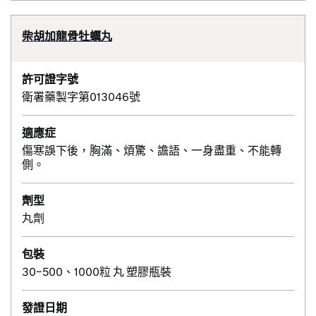
柴胡加龍骨牡蠣丸
許可證字號
衛署藥製字第013046號
適應症
傷寒誤下後，胸滿、煩驚、譫語、一身盡重、不能轉
側。
劑型
丸劑
包裝
30~500、1000粒 丸 塑膠瓶裝
發證日期