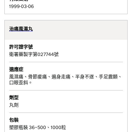
1999-03-06
治痛風濕丸
許可證字號
衛署藥製字第027744號
適應症
風濕痛、骨節痠痛、遍身走痛、半身不遂、手足震顫、
口眼歪斜。
劑型
丸劑
包裝
塑膠瓶裝 36~500、1000粒