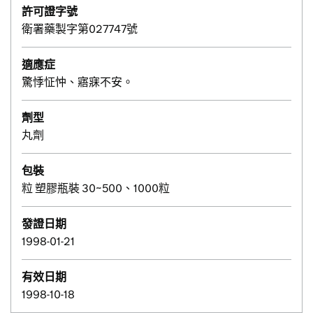
許可證字號
衛署藥製字第027747號
適應症
驚悸怔忡、寤寐不安。
劑型
丸劑
包裝
粒 塑膠瓶裝 30~500、1000粒
發證日期
1998-01-21
有效日期
1998-10-18