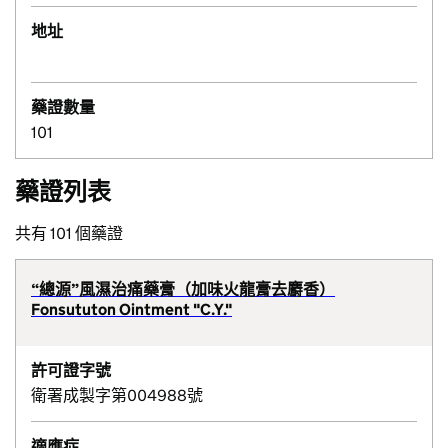
地址
藥證數量
101
藥證列表
共有 101 個藥證
“總源”風濕治痛藥膏（加味火龍膏去麝香）
Fonsututon Ointment "C.Y."
許可證字號
衛署成製字第004988號
適應症