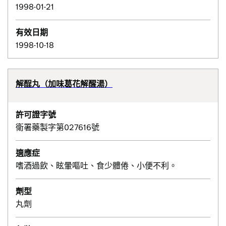
1998-01-21
有效日期
1998-10-18
解酲丸（加味葛花解醒湯）
許可證字號
衛署藥製字第027616號
適應症
嗜酒過飲、眩暈嘔吐、食少體倦、小便不利。
劑型
丸劑