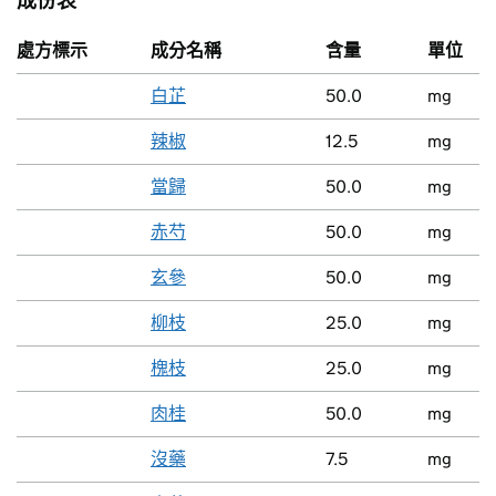
成份表
處方標示
成分名稱
含量
單位
白芷
50.0
mg
辣椒
12.5
mg
當歸
50.0
mg
赤芍
50.0
mg
玄參
50.0
mg
柳枝
25.0
mg
槐枝
25.0
mg
肉桂
50.0
mg
沒藥
7.5
mg