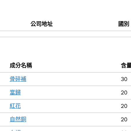
公司地址
國別
成分名稱
含
骨碎補
30
當歸
20
紅花
20
自然銅
20