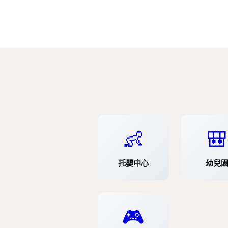
👶
🎒
托嬰中心
幼兒
🎮