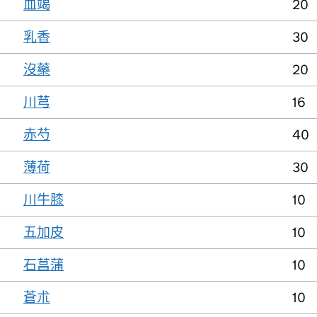
血竭
20
乳香
30
沒藥
20
川芎
16
赤芍
40
薄荷
30
川牛膝
10
五加皮
10
石菖蒲
10
蒼朮
10