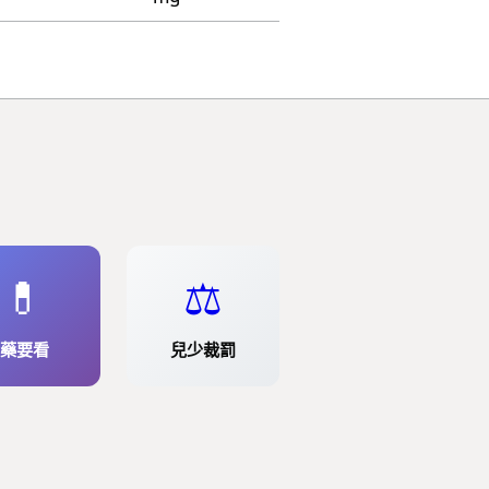
💊
⚖️
藥要看
兒少裁罰