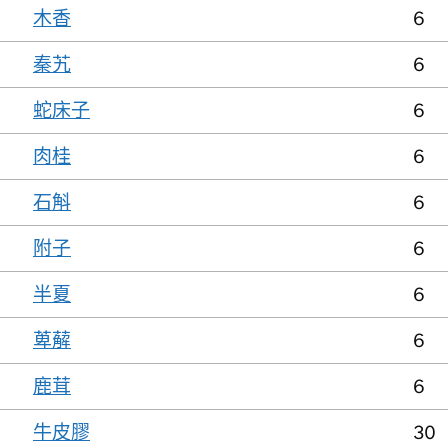
木香
6
秦艽
6
蛇床子
6
肉桂
6
石斛
6
附子
6
半夏
6
萆薢
6
鹿茸
6
牛皮膠
30