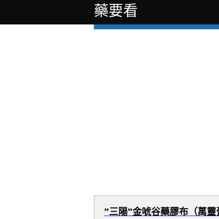
藥要看
”三陽”金唬谷藥膠布（萬靈