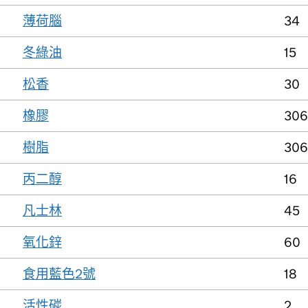
薄荷腦
34
冬綠油
15
松香
30
橡膠
306
樹脂
306
丙二醇
16
凡士林
45
氧化鋅
60
食用藍色2號
18
活性碳
2