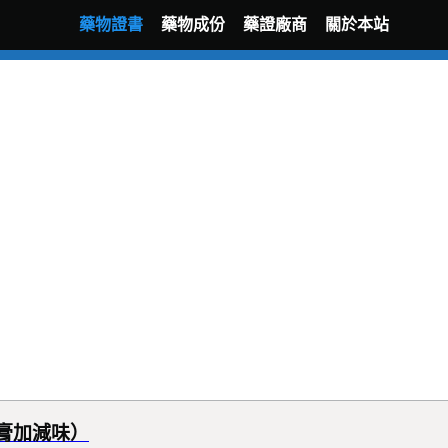
藥物證書
藥物成份
藥證廠商
關於本站
膏加減味）