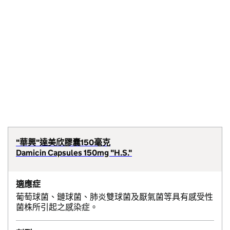
"華興"達美欣膠囊150毫克
Damicin Capsules 150mg "H.S."
適應症
葡萄球菌、鏈球菌、肺炎雙球菌及厭氣菌等具有感受性
菌株所引起之感染症。