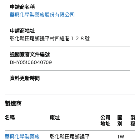
申請商名稱
華興化學製藥廠股份有限公司
申請商地址
彰化縣田尾鄉饒平村四維巷１２８號
通關簽審文件編號
DHY05106040709
資料更新時間
製造商
名稱
廠址
公司
國
製
地址
別
程
華興化學製藥廠
彰化縣田尾鄉饒平
TW