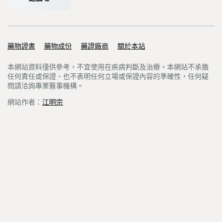
藥物證書
Support links
藥物成份
藥證廠商
關於本站
本網站資料僅供參考，不宜使用在疾病判斷及治療。本網站不承擔
任何責任或保證、也不表明任何立場或保證內容的準確性，任何疑
問請洽詢專業醫事機構。
網站作者：
江明宗