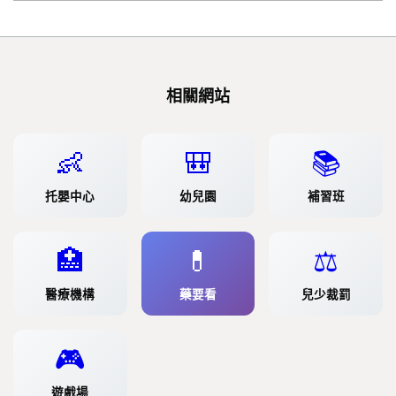
相關網站
👶
🎒
📚
托嬰中心
幼兒園
補習班
🏥
💊
⚖️
醫療機構
藥要看
兒少裁罰
🎮
遊戲場