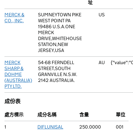
址
MERCK &
SUMNEYTOWN PIKE
US
CO., INC.
WEST POINT PA
19486 U.S.A.ONE
MERCK
DRIVE,WHITEHOUSE
STATION,NEW
JERSEY,USA
MERCK
54-68 FERNDELL
AU
{"value":
SHARP &
STREET,SOUTH
DOHME
GRANVILLE N.S.W.
(AUSTRALIA)
2142 AUSTRALIA.
PTY LTD.
成份表
處方標示
成分名稱
含量
單位
1
DIFLUNISAL
250.0000
001