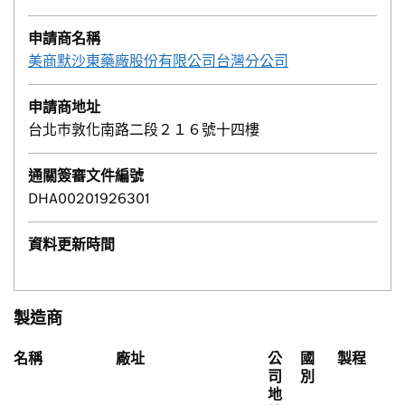
申請商名稱
美商默沙東藥廠股份有限公司台灣分公司
申請商地址
台北巿敦化南路二段２１６號十四樓
通關簽審文件編號
DHA00201926301
資料更新時間
製造商
名稱
廠址
公
國
製程
司
別
地