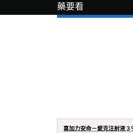
藥要看
喜加力安命－愛克注射液３