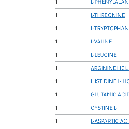
1
L-PHENYLALAN
1
L-THREONINE
1
L-TRYPTOPHAN
1
L-VALINE
1
L-LEUCINE
1
ARGININE HCL 
1
HISTIDINE L- 
1
GLUTAMIC ACID
1
CYSTINE L-
1
L-ASPARTIC AC