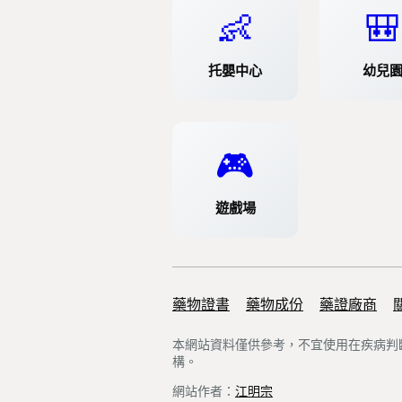
👶
🎒
托嬰中心
幼兒
🎮
遊戲場
藥物證書
Support links
藥物成份
藥證廠商
本網站資料僅供參考，不宜使用在疾病判
構。
網站作者：
江明宗