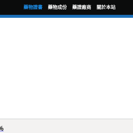
藥物證書
藥物成份
藥證廠商
關於本站
％