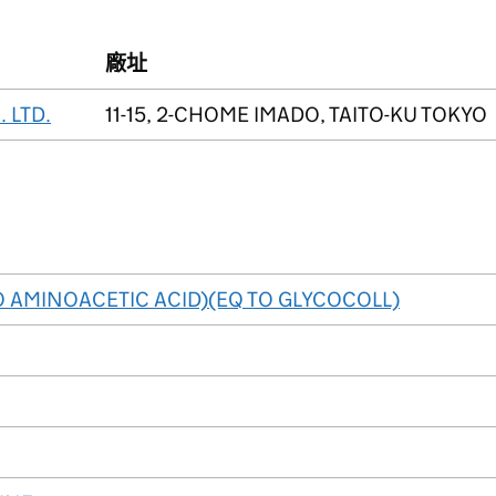
廠址
 LTD.
11-15, 2-CHOME IMADO, TAITO-KU TOKYO
O AMINOACETIC ACID)(EQ TO GLYCOCOLL)