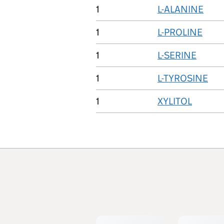
1
L-ALANINE
1
L-PROLINE
1
L-SERINE
1
L-TYROSINE
1
XYLITOL