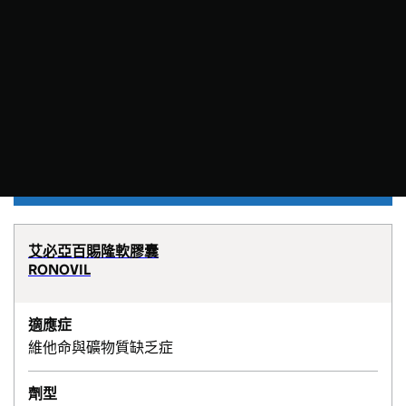
艾必亞百賜隆軟膠囊
RONOVIL
適應症
維他命與礦物質缺乏症
劑型