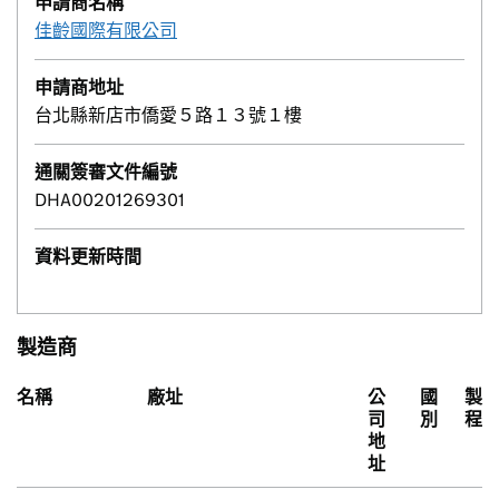
申請商名稱
佳齡國際有限公司
申請商地址
台北縣新店市僑愛５路１３號１樓
通關簽審文件編號
DHA00201269301
資料更新時間
製造商
名稱
廠址
公
國
製
司
別
程
地
址