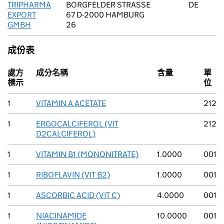
TRIPHARMA
BORGFELDER STRASSE
DE
EXPORT
67 D-2000 HAMBURG
GMBH
26
成份表
處方
成分名稱
含量
單
標示
位
1
VITAMIN A ACETATE
212
1
ERGOCALCIFEROL (VIT
212
D2CALCIFEROL)
1
VITAMIN B1 (MONONITRATE)
1.0000
001
1
RIBOFLAVIN (VIT B2)
1.0000
001
1
ASCORBIC ACID (VIT C)
4.0000
001
1
NIACINAMIDE
10.0000
001