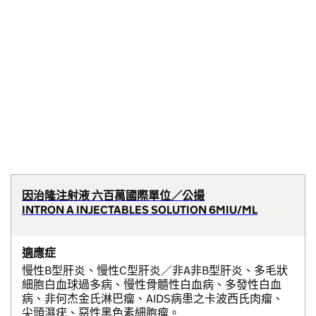
因治隆注射液 六百萬國際單位／公撮
INTRON A INJECTABLES SOLUTION 6MIU/ML
適應症
慢性B型肝炎、慢性C型肝炎／非A非B型肝炎、多毛狀
細胞白血球過多病、慢性骨髓性白血病、多發性白血
病、非何杰金氏淋巴瘤、AIDS病患之卡波西氏肉瘤、
尖頭濕疣、惡性黑色素細胞瘤。