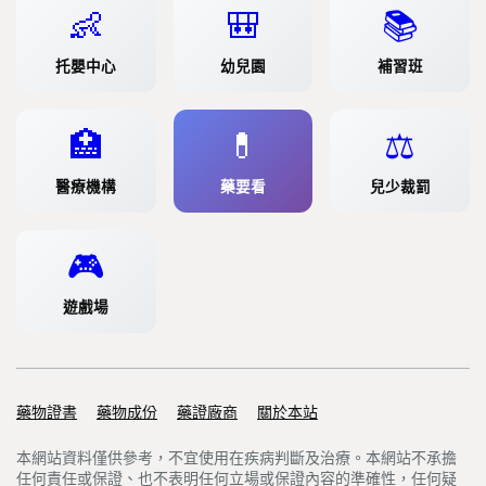
👶
🎒
📚
托嬰中心
幼兒園
補習班
🏥
💊
⚖️
醫療機構
藥要看
兒少裁罰
🎮
遊戲場
藥物證書
Support links
藥物成份
藥證廠商
關於本站
本網站資料僅供參考，不宜使用在疾病判斷及治療。本網站不承擔
任何責任或保證、也不表明任何立場或保證內容的準確性，任何疑