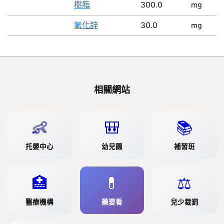
樹脂
300.0
mg
氧化鋅
30.0
mg
相關網站
👶
🎒
📚
托嬰中心
幼兒園
補習班
🏥
💊
⚖️
醫療機構
藥要看
兒少裁罰