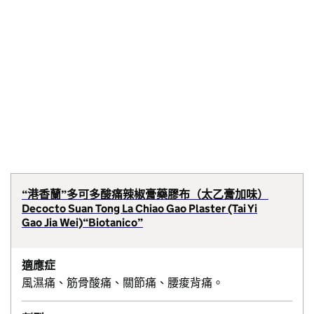
“港香蘭”多可多酸痛辣椒膏藥膠布（太乙膏加味）
Decocto Suan Tong La Chiao Gao Plaster (Tai Yi
Gao Jia Wei)“Biotanico”
適應症
風濕痛、筋骨酸痛、關節痛、腰痠背痛。