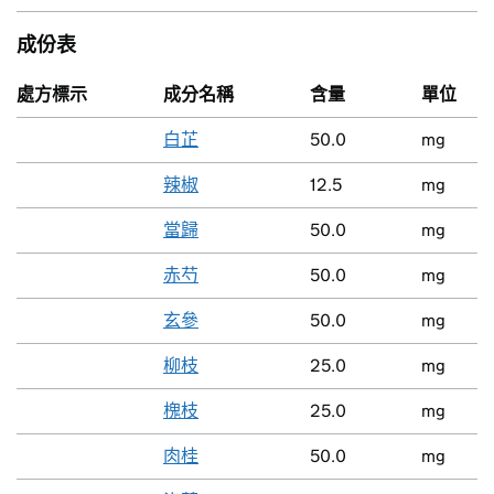
成份表
處方標示
成分名稱
含量
單位
白芷
50.0
mg
辣椒
12.5
mg
當歸
50.0
mg
赤芍
50.0
mg
玄參
50.0
mg
柳枝
25.0
mg
槐枝
25.0
mg
肉桂
50.0
mg