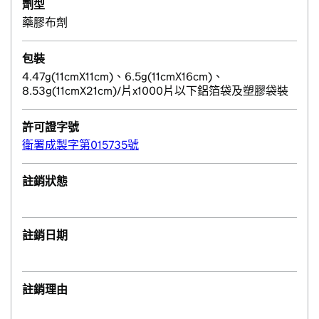
劑型
藥膠布劑
包裝
4.47g(11cmX11cm)、6.5g(11cmX16cm)、
8.53g(11cmX21cm)/片x1000片以下鋁箔袋及塑膠袋裝
許可證字號
衛署成製字第015735號
註銷狀態
註銷日期
註銷理由