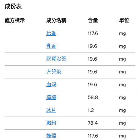
成份表
處方標示
成分名稱
含量
單位
松香
117.6
mg
乳香
19.6
mg
膠質沒藥
19.6
mg
方兒茶
19.6
mg
血竭
19.6
mg
樟腦
58.8
mg
冰片
1.2
mg
澱粉
78.4
mg
蜂蠟
117.6
mg