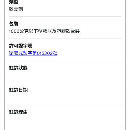
劑型
軟膏劑
包裝
1000公克以下塑膠瓶及塑膠軟管裝
許可證字號
衛署成製字第015302號
註銷狀態
註銷日期
註銷理由