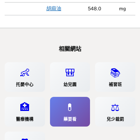
胡麻油
548.0
mg
相關網站
👶
🎒
📚
托嬰中心
幼兒園
補習班
🏥
💊
⚖️
醫療機構
藥要看
兒少裁罰