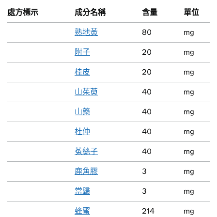
處方標示
成分名稱
含量
單位
熟地黃
80
mg
附子
20
mg
桂皮
20
mg
山茱萸
40
mg
山藥
40
mg
杜仲
40
mg
菟絲子
40
mg
鹿角膠
3
mg
當歸
3
mg
蜂蜜
214
mg