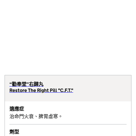
“勸奉堂”右歸丸
Restore The Right Pill "C.F.T."
適應症
治命門火衰、脾胃虛寒。
劑型