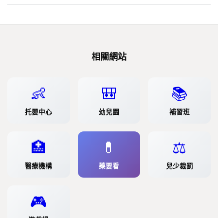
相關網站
👶
🎒
📚
托嬰中心
幼兒園
補習班
🏥
💊
⚖️
醫療機構
藥要看
兒少裁罰
🎮