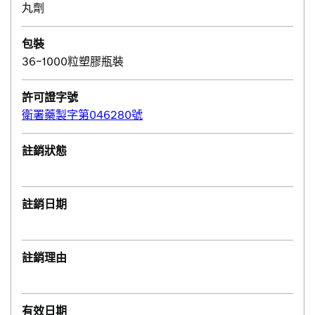
丸劑
包裝
36~1000粒塑膠瓶裝
許可證字號
衛署藥製字第046280號
註銷狀態
註銷日期
註銷理由
有效日期