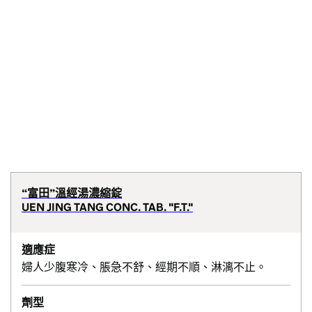
“富田”溫經湯濃縮錠
UEN JING TANG CONC. TAB. "F.T."
適應症
婦人少腹寒冷、脹急不舒、經期不順、淋漓不止。
劑型