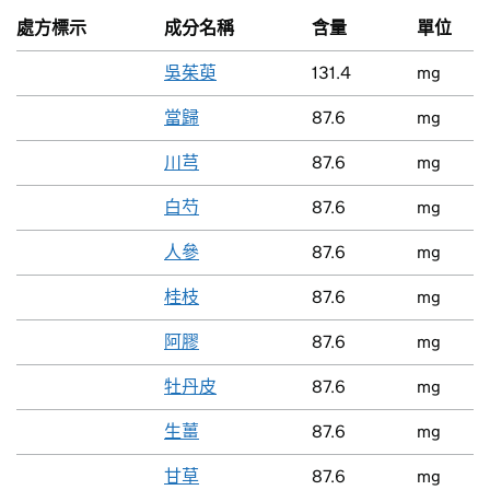
處方標示
成分名稱
含量
單位
吳茱萸
131.4
mg
當歸
87.6
mg
川芎
87.6
mg
白芍
87.6
mg
人參
87.6
mg
桂枝
87.6
mg
阿膠
87.6
mg
牡丹皮
87.6
mg
生薑
87.6
mg
甘草
87.6
mg