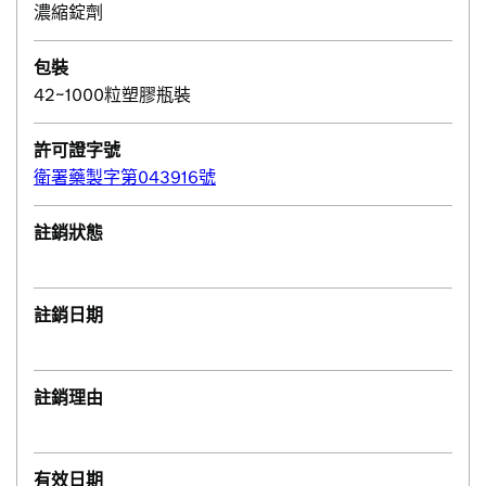
濃縮錠劑
包裝
42~1000粒塑膠瓶裝
許可證字號
衛署藥製字第043916號
註銷狀態
註銷日期
註銷理由
有效日期