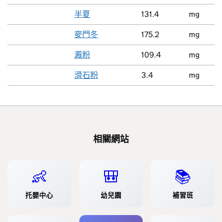
半夏
131.4
mg
麥門冬
175.2
mg
澱粉
109.4
mg
滑石粉
3.4
mg
相關網站
👶
🎒
📚
托嬰中心
幼兒園
補習班