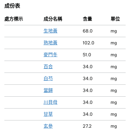
成份表
處方標示
成分名稱
含量
單位
生地黃
68.0
mg
熟地黃
102.0
mg
麥門冬
51.0
mg
百合
34.0
mg
白芍
34.0
mg
當歸
34.0
mg
川貝母
34.0
mg
甘草
34.0
mg
玄參
27.2
mg