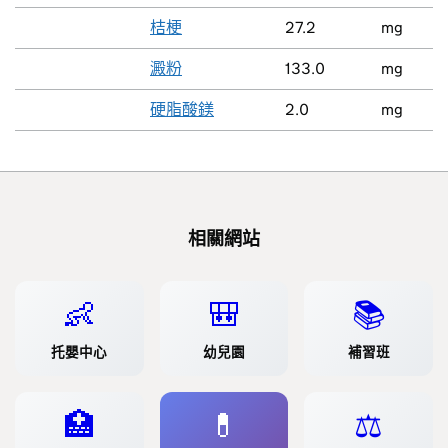
桔梗
27.2
mg
澱粉
133.0
mg
硬脂酸鎂
2.0
mg
相關網站
👶
🎒
📚
托嬰中心
幼兒園
補習班
🏥
💊
⚖️