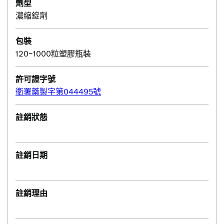
劑型
濃縮錠劑
包裝
120~1000粒塑膠瓶裝
許可證字號
衛署藥製字第044495號
註銷狀態
註銷日期
註銷理由