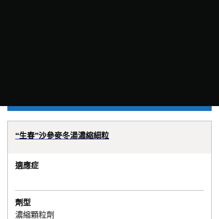
“生春”沙參麥冬湯濃縮細粒
適應症
劑型
濃縮顆粒劑