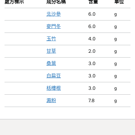
處方標示
成分名稱
含量
單位
北沙參
6.0
g
麥門冬
6.0
g
玉竹
4.0
g
甘草
2.0
g
桑葉
3.0
g
白扁豆
3.0
g
栝樓根
3.0
g
澱粉
7.8
g