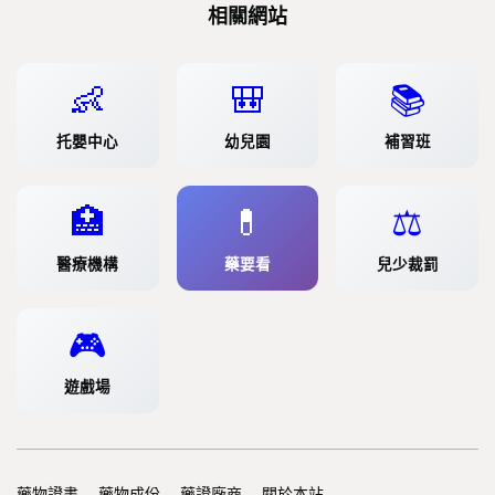
相關網站
👶
🎒
📚
托嬰中心
幼兒園
補習班
🏥
💊
⚖️
醫療機構
藥要看
兒少裁罰
🎮
遊戲場
藥物證書
藥物成份
藥證廠商
關於本站